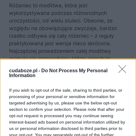
Różaniec to modlitwa, która jest
wykorzystywana podczas różnorodnych
uroczystości, od wielu stuleci. Obecnie, ze
względu na obowiązujące zwyczaje, bardzo
rzadko odbywa się cały różaniec – z reguły
praktykowana jest wersja nieco skrócona.
Najczęściej prowadzeniem całej modlitwy
zajmują się przewodnicy, którzy angażują
obecne osoby do aktywnego uczestnictwa.
cudaboze.pl -
Do Not Process My Personal
Information
Dzięki szczeremu odmówieniu różańca, możliwe
jest przemienienie żalu po śmierci bliskiej osoby
If you wish to opt-out of the sale, sharing to third parties, or
w nadzieję na jej życie wieczne i szczęście,
processing of your personal or sensitive information for
targeted advertising by us, please use the below opt-out
którego dostąpienie możliwe jest jedynie w
section to confirm your selection. Please note that after your
Królestwie Bożym. Modlitwa ta jest też
opt-out request is processed you may continue seeing
sposobem na uzyskanie odpustu zupełnego.
interest-based ads based on personal information utilized by
Dzięki niemu zmarły, który znalazł się w
us or personal information disclosed to third parties prior to
czyśćcu, może automatycznie uzyskać
your opt-out. You may separately opt-out of the further