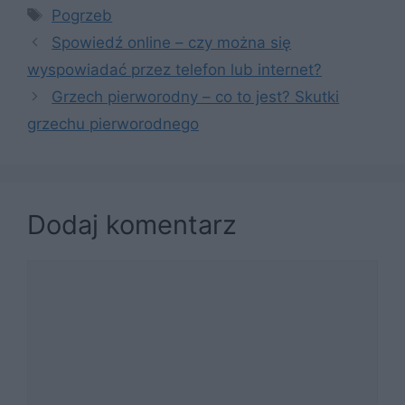
Tagi
Pogrzeb
Spowiedź online – czy można się
wyspowiadać przez telefon lub internet?
Grzech pierworodny – co to jest? Skutki
grzechu pierworodnego
Dodaj komentarz
Komentarz