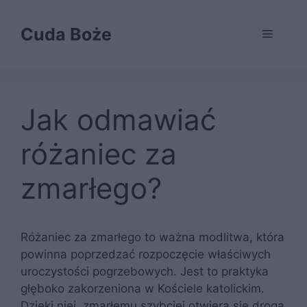
Przejdź
do
Cuda Boże
Menu
treści
Jak odmawiać
różaniec za
zmarłego?
Różaniec za zmarłego to ważna modlitwa, która
powinna poprzedzać rozpoczęcie właściwych
uroczystości pogrzebowych. Jest to praktyka
głęboko zakorzeniona w Kościele katolickim.
Dzięki niej, zmarłemu szybciej otwiera się droga