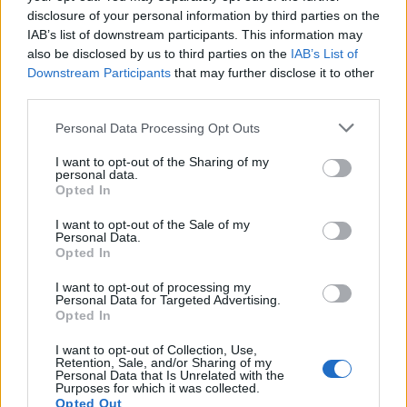
disclosure of your personal information by third parties on the
odpuszczenie swojej kary za grzechy i dostąpić
IAB’s list of downstream participants. This information may
zaszczytu wejścia do Królestwa Niebieskiego.
also be disclosed by us to third parties on the
IAB’s List of
Jakie są warunki uzyskania takiego odpustu?
Downstream Participants
that may further disclose it to other
third parties.
Bycie w stanie
łaski uświęcającej
;
Personal Data Processing Opt Outs
przyjęcie Komunii Świętej;
brak przywiązania do jakiegokolwiek
I want to opt-out of the Sharing of my
personal data.
grzechu;
Opted In
odmówienie
Ojcze Nasz
;
wykonanie czynności, która została
I want to opt-out of the Sale of my
Personal Data.
obdarzona odpustem.
Opted In
I want to opt-out of processing my
Jakie inny modlitwy są
Personal Data for Targeted Advertising.
Opted In
odmawiane podczas
I want to opt-out of Collection, Use,
Retention, Sale, and/or Sharing of my
uroczystości
Personal Data that Is Unrelated with the
Purposes for which it was collected.
Opted Out