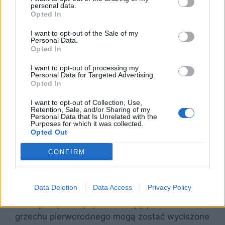
posiadające trudności w zdobywaniu wiedzy i
personal data.
Opted In
dostrzeganiu prawdy, a także doświadczające
cierpienia, bólu i śmierci. Konsekwencją grzechu
I want to opt-out of the Sale of my
było wygnanie Adama i Ewy z raju, a co za tym
Personal Data.
Opted In
idzie skazanie ludzkości na życie w trudzie.
Grzech pierworodny spowodował zranienie w
I want to opt-out of processing my
Personal Data for Targeted Advertising.
siłach naturalnych, czyli ograniczenie sił ciała i
Opted In
psychiki, co jest cechą wszystkich ludzi, mimo iż
powstaliśmy na podobieństwo Boga.
I want to opt-out of Collection, Use,
Retention, Sale, and/or Sharing of my
Dodatkowo, grzech Adama i Ewy zakorzenił w
Personal Data that Is Unrelated with the
Purposes for which it was collected.
nas pewną wrodzoną skłonność do czynienia
Opted Out
zła, a to, czy będzie się ona ujawniać, zależy
CONFIRM
tylko od nas i od siły naszej wiary. Skutkom
grzechu pierworodnego nie trzeba i nie należy
się poddawać; to, że człowiek jest skłonny do
Data Deletion
Data Access
Privacy Policy
grzeszenia, nie oznacza, że nie powinniśmy
walczyć z pokusą i poddać się jej. Skutki
grzechu pierworodnego mogą zostać wyciszone