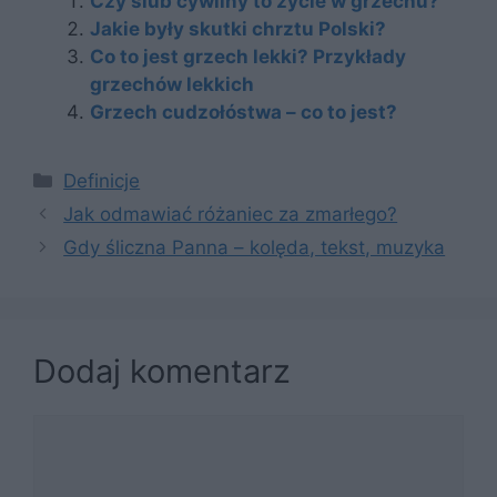
Czy ślub cywilny to życie w grzechu?
Jakie były skutki chrztu Polski?
Co to jest grzech lekki? Przykłady
grzechów lekkich
Grzech cudzołóstwa – co to jest?
Kategorie
Definicje
Jak odmawiać różaniec za zmarłego?
Gdy śliczna Panna – kolęda, tekst, muzyka
Dodaj komentarz
Komentarz