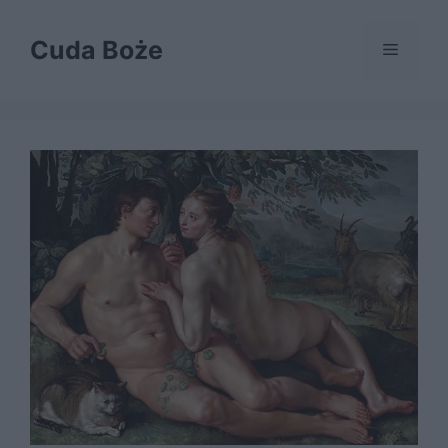
Przejdź
do
Cuda Boże
Menu
treści