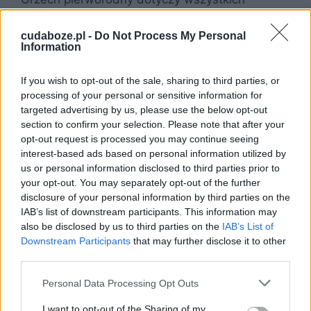
potomków Adama i Ewy, czyli tak naprawdę
wszystkich katolików. Według dogmatu, jedyną
cudaboze.pl -
Do Not Process My Personal
Information
osobą wolną od ciężaru grzechu pierworodnego
jest Matka Boża. Grzech pierworodny jest
If you wish to opt-out of the sale, sharing to third parties, or
dziedziczony z pokolenia na pokolenie,
processing of your personal or sensitive information for
przenoszony w chwili poczęcia z rodziców na
targeted advertising by us, please use the below opt-out
dziecko. Z tego względu nie da się uniknąć
section to confirm your selection. Please note that after your
grzechu pierworodnego.
opt-out request is processed you may continue seeing
interest-based ads based on personal information utilized by
us or personal information disclosed to third parties prior to
Skutki grzechu
your opt-out. You may separately opt-out of the further
disclosure of your personal information by third parties on the
pierworodnego
IAB’s list of downstream participants. This information may
also be disclosed by us to third parties on the
IAB’s List of
Downstream Participants
that may further disclose it to other
Grzech pierworodny popełniony przez
third parties.
pierwszych ludzi przede wszystkim osłabił
naturę człowieka i uczynił z niego stworzenie
Personal Data Processing Opt Outs
łatwo ulegające szatańskiej pokusie,
I want to opt-out of the Sharing of my