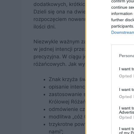
confirm you
dodatkowych, krótkich modlitwach. Jaki
continue se
Dzieli się ona na dwie części. Pierwsza z
information 
rozpoczęciem nowenny, warto zanotować s
further disc
ilości dni.
participants
Downstream 
Niezwykle ważnym założeniem jest to, 
w jednej intencji przez cały czas. Prośba
Persona
precyzyjna. W ciągu jednej doby, niezbęd
różańcowych. Jak wygląda schemat codz
I want t
Opted 
Znak krzyża świętego;
opisanie intencji;
I want t
zastosowanie sformułowania infor
Opted 
Królowej Różańca Świętego;
I want 
odmówienie części różańca;
Advertis
modlitwa „cóż Ci dać mogę, o Królo
Opted 
trzykrotne powtórzenie sformułowa
I want t
nami”;
of my P