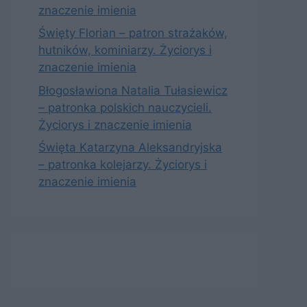
znaczenie imienia
Święty Florian – patron strażaków,
hutników, kominiarzy. Życiorys i
znaczenie imienia
Błogosławiona Natalia Tułasiewicz
– patronka polskich nauczycieli.
Życiorys i znaczenie imienia
Święta Katarzyna Aleksandryjska
– patronka kolejarzy. Życiorys i
znaczenie imienia