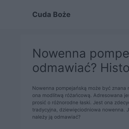
Przejdź
do
Cuda Boże
treści
Nowenna pompej
odmawiać? Histo
Nowenna pompejańską może być znana ró
ona modlitwą różańcową. Adresowana jes
prosić o różnorodne łaski. Jest ona zdec
tradycyjna, dziewięciodniowa nowenna. Ja
należy ją odmawiać?