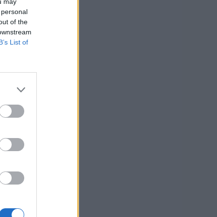
ou may
 personal
out of the
 downstream
B’s List of