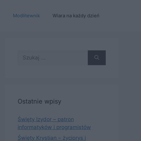
e
Modlitewnik
Wiara na każdy dzień
Szukaj:
Ostatnie wpisy
Święty Izydor – patron
informatyków i programistów
Święty Krystian – życiorys i