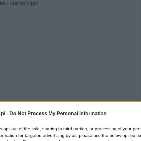
elu chrześcijan.
ka – forma
pl -
Do Not Process My Personal Information
to opt-out of the sale, sharing to third parties, or processing of your per
rej głównym założeniem jest odmawianie różańca
formation for targeted advertising by us, please use the below opt-out s
ży pamiętać o 15 tajemnicach różańca oraz o