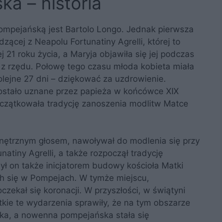
a – historia
mpejańską jest Bartolo Longo. Jednak pierwsza
zącej z Neapolu Fortunatiny Agrelli, której to
j 21 roku życia, a Maryja objawiła się jej podczas
 z rzędu. Połowę tego czasu młoda kobieta miała
olejne 27 dni – dziękować za uzdrowienie.
ostało uznane przez papieża w końcówce XIX
początkowała tradycję zanoszenia modlitw Matce
nętrznym głosem, nawoływał do modlenia się przy
natiny Agrelli, a także rozpoczął tradycję
 on także inicjatorem budowy kościoła Matki
h się w Pompejach. W tymże miejscu,
zekał się koronacji. W przyszłości, w świątyni
tkie te wydarzenia sprawiły, że na tym obszarze
yka, a nowenna pompejańska stała się