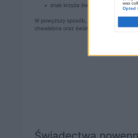
was col
znak krzyża świętego.
Opted 
W powyższy sposób, powinna zostać odmó
chwalebna oraz światła.
Świadectwa nowen