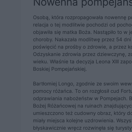
Nowenna pompejańsk
Osobą, która rozpropagowała nowennę po
relacja o tej modlitwie pochodzi od pochod
objawiła się matka Boża. Nastąpiło to w je
choroby. Nakazała modlitwę przez 54 dni
poświęcić na prośby o zdrowie, a przez k
Odzyskanie zdrowia przez dziewczynę, z
wieku. Właśnie ta decyzja Leona XIII za
Boskiej Pompejańskiej.
Bartłomiej Longo, zgodnie ze swoim wew
pomocy różańca. To on rozgłosił cud Fortu
odprawiania nabożeństw w Pompejach. Był
Bożej Różańcowej na ruinach znajdującyc
umieszczono też cudowny obraz, który doc
miały miejsca kolejne uzdrowienia. Wszys
błyskawicznie wręcz rozwinęła się turyst