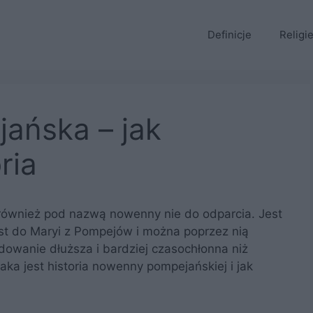
Definicje
Religi
ańska – jak
ria
wnież pod nazwą nowenny nie do odparcia. Jest
t do Maryi z Pompejów i można poprzez nią
ydowanie dłuższa i bardziej czasochłonna niż
ka jest historia nowenny pompejańskiej i jak