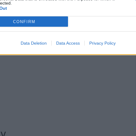
lected.
Out
wiona każda z części: radosna, bolesna,
CONFIRM
Data Deletion
Data Access
Privacy Policy
ny