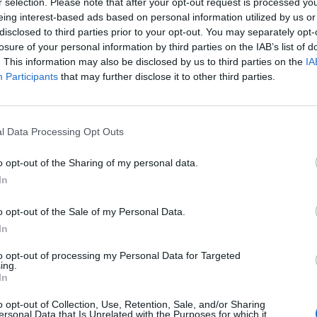
r selection. Please note that after your opt-out request is processed y
 jest podstawowy podział nowenny pompejańskiej?
eing interest-based ads based on personal information utilized by us or
 nich jest błagalna, a druga dziękczynna. Przed
disclosed to third parties prior to your opt-out. You may separately opt-
obie wszystkie terminy, aby nie zgubić się w
losure of your personal information by third parties on the IAB’s list of
. This information may also be disclosed by us to third parties on the
IA
Participants
that may further disclose it to other third parties.
że nowenna pompejańską powinna być odmawiana
 o łaskę powinna też być możliwie jak najbardziej
l Data Processing Opt Outs
ne jest odmówienie każdej z tajemnic
iennej modlitwy?
o opt-out of the Sharing of my personal data.
In
o opt-out of the Sale of my Personal Data.
mującego o odmawianiu modlitwy na cześć
In
to opt-out of processing my Personal Data for Targeted
ing.
wo pełna miłości?”;
In
nia „Królowo Różańca Świętego – módl się za
o opt-out of Collection, Use, Retention, Sale, and/or Sharing
ersonal Data that Is Unrelated with the Purposes for which it