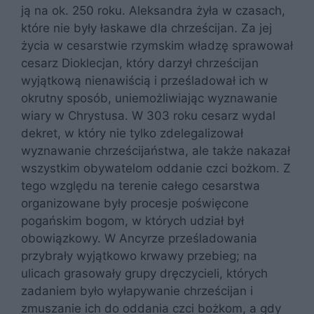
ją na ok. 250 roku. Aleksandra żyła w czasach,
które nie były łaskawe dla chrześcijan. Za jej
życia w cesarstwie rzymskim władzę sprawował
cesarz Dioklecjan, który darzył chrześcijan
wyjątkową nienawiścią i prześladował ich w
okrutny sposób, uniemożliwiając wyznawanie
wiary w Chrystusa. W 303 roku cesarz wydal
dekret, w który nie tylko zdelegalizował
wyznawanie chrześcijaństwa, ale także nakazał
wszystkim obywatelom oddanie czci bożkom. Z
tego względu na terenie całego cesarstwa
organizowane były procesje poświęcone
pogańskim bogom, w których udział był
obowiązkowy. W Ancyrze prześladowania
przybrały wyjątkowo krwawy przebieg; na
ulicach grasowały grupy dręczycieli, których
zadaniem było wyłapywanie chrześcijan i
zmuszanie ich do oddania czci bożkom, a gdy