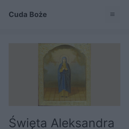
Przejdź
do
Cuda Boże
Menu
treści
Święta Aleksandra