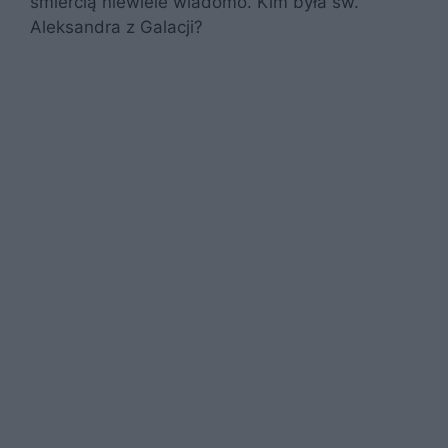
śmiercią niewiele wiadomo. Kim była św.
Aleksandra z Galacji?