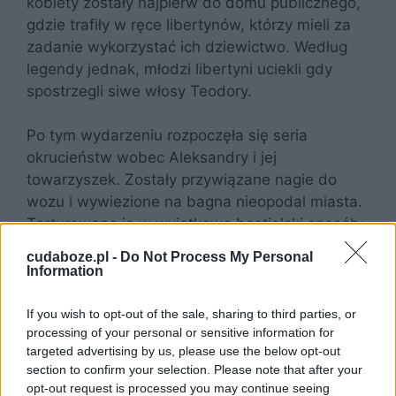
kobiety zostały najpierw do domu publicznego,
gdzie trafiły w ręce libertynów, którzy mieli za
zadanie wykorzystać ich dziewictwo. Według
legendy jednak, młodzi libertyni uciekli gdy
spostrzegli siwe włosy Teodory.
Po tym wydarzeniu rozpoczęła się seria
okrucieństw wobec Aleksandry i jej
towarzyszek. Zostały przywiązane nagie do
wozu i wywiezione na bagna nieopodal miasta.
Torturowano je w wyjątkowo bestialski sposób;
kobiety bito pałkami, obcinano im piersi,
cudaboze.pl -
Do Not Process My Personal
kaleczono ich ciała aż do kości. Żadna z kobiet
Information
jednak nie wyrzekła się wiary i pozostały one
wierne Chrystusowi. Po torturach przywiązano
If you wish to opt-out of the sale, sharing to third parties, or
processing of your personal or sensitive information for
do ich ciał kamienie i utopiono je w bagnach. Ich
targeted advertising by us, please use the below opt-out
ciała miały na zawsze pozostać na mokradłach,
section to confirm your selection. Please note that after your
pozbawione właściwego pochówku, ale brat
opt-out request is processed you may continue seeing