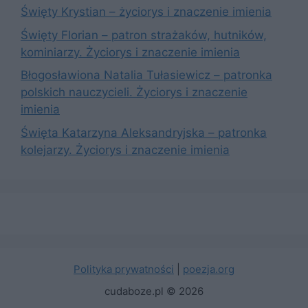
Święty Krystian – życiorys i znaczenie imienia
Święty Florian – patron strażaków, hutników,
kominiarzy. Życiorys i znaczenie imienia
Błogosławiona Natalia Tułasiewicz – patronka
polskich nauczycieli. Życiorys i znaczenie
imienia
Święta Katarzyna Aleksandryjska – patronka
kolejarzy. Życiorys i znaczenie imienia
Polityka prywatności
|
poezja.org
cudaboze.pl © 2026