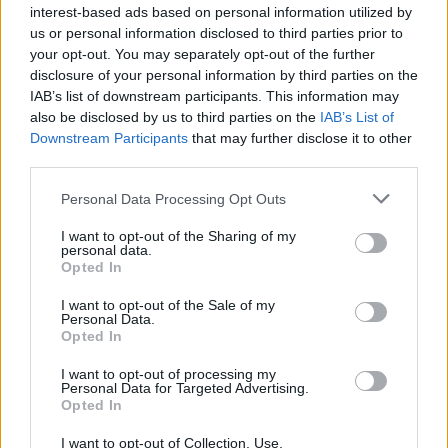
Teodory, niejaki Teodot postanowił wydobyć
interest-based ads based on personal information utilized by
ciała z wody i sprawić im właściwy,
us or personal information disclosed to third parties prior to
chrześcijański pogrzeb. Udało mu się tego
your opt-out. You may separately opt-out of the further
disclosure of your personal information by third parties on the
dokonać, lecz czyn ten kosztował go życie,
IAB’s list of downstream participants. This information may
gdyż został zdradzony przez jednego z
also be disclosed by us to third parties on the
IAB’s List of
sąsiadów i zmarł męczeńską śmiercią.
Downstream Participants
that may further disclose it to other
third parties.
Jaką patronką jest św.
Personal Data Processing Opt Outs
Aleksandra?
I want to opt-out of the Sharing of my
personal data.
Opted In
Aleksandra, wraz z innymi męczennicami, które
I want to opt-out of the Sale of my
zginęły razem z nią, jest patronką osób
Personal Data.
będących w potrzebie oraz broniących swoich
Opted In
przekonań.
I want to opt-out of processing my
Personal Data for Targeted Advertising.
Opted In
I want to opt-out of Collection, Use,