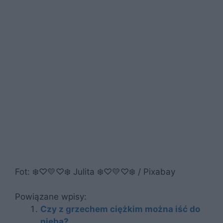
Fot: ❄️♡💛♡❄️ Julita ❄️♡💛♡❄️ / Pixabay
Powiązane wpisy:
Czy z grzechem ciężkim można iść do
nieba?