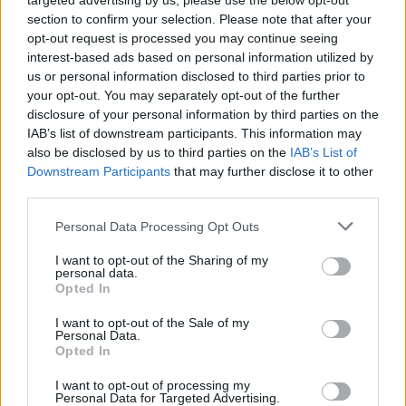
targeted advertising by us, please use the below opt-out
który wywoła skłonność do popełniania
section to confirm your selection. Please note that after your
opt-out request is processed you may continue seeing
kolejnych grzechów. Jednym z nich może być
interest-based ads based on personal information utilized by
chociażby nieuczciwość – jeśli lenistwo
us or personal information disclosed to third parties prior to
uniemożliwia dojście do określonego celu za
your opt-out. You may separately opt-out of the further
pomocą uczciwej i ciężkiej pracy, w umyśle
disclosure of your personal information by third parties on the
może pojawić się pomysł na oszustwo, które
IAB’s list of downstream participants. This information may
also be disclosed by us to third parties on the
IAB’s List of
zagwarantuje zdobycie pożądanego dobra.
Downstream Participants
that may further disclose it to other
third parties.
Lenistwo jest grzechem jeżeli dotyczy relacji z
Bogiem. Niechęć do regularnego uczestnictwa
Personal Data Processing Opt Outs
w mszach świętych, przyjmowania
I want to opt-out of the Sharing of my
sakramentów czy modlenia się bardzo często
personal data.
Opted In
wynika właśnie z lenistwa. Wiarę należy
pielęgnować i dbać o nią – a do tego niezbędne
I want to opt-out of the Sale of my
są pokłady zaangażowania i motywacji.
Personal Data.
Opted In
Lenistwo, a spowiedź
I want to opt-out of processing my
Personal Data for Targeted Advertising.