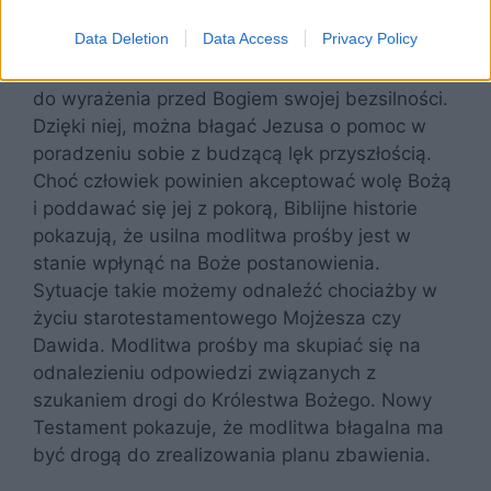
Modlitwa prośby
Data Deletion
Data Access
Privacy Policy
Modlitwa prośby jest w pewnym stopniu okazją
do wyrażenia przed Bogiem swojej bezsilności.
Dzięki niej, można błagać Jezusa o pomoc w
poradzeniu sobie z budzącą lęk przyszłością.
Choć człowiek powinien akceptować wolę Bożą
i poddawać się jej z pokorą, Biblijne historie
pokazują, że usilna modlitwa prośby jest w
stanie wpłynąć na Boże postanowienia.
Sytuacje takie możemy odnaleźć chociażby w
życiu starotestamentowego Mojżesza czy
Dawida. Modlitwa prośby ma skupiać się na
odnalezieniu odpowiedzi związanych z
szukaniem drogi do Królestwa Bożego. Nowy
Testament pokazuje, że modlitwa błagalna ma
być drogą do zrealizowania planu zbawienia.