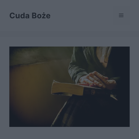
Przejdź
do
Cuda Boże
Menu
treści