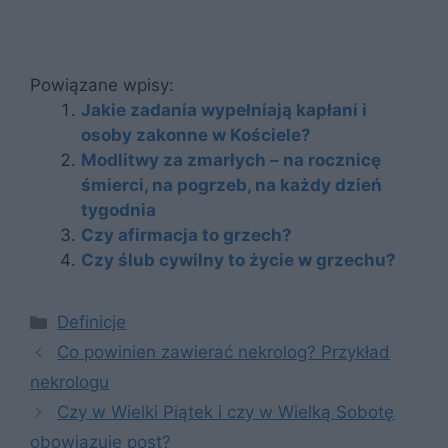
Powiązane wpisy:
Jakie zadania wypełniają kapłani i
osoby zakonne w Kościele?
Modlitwy za zmarłych – na rocznicę
śmierci, na pogrzeb, na każdy dzień
tygodnia
Czy afirmacja to grzech?
Czy ślub cywilny to życie w grzechu?
Kategorie
Definicje
Co powinien zawierać nekrolog? Przykład
nekrologu
Czy w Wielki Piątek i czy w Wielką Sobotę
obowiązuje post?