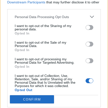
Downstream Participants
that may further disclose it to other
Modlitwa przebłagalna
third parties.
Personal Data Processing Opt Outs
Człowiek jest z natury istotą popełniającą
grzechy. Podstawową formą przebaczenia,
I want to opt-out of the Sharing of my
personal data.
które można uzyskać od Boga jest sakrament
Opted In
spowiedzi świętej. Jednak o wybaczenie można
prosić Boga codziennie. W modlitwie
I want to opt-out of the Sale of my
Personal Data.
przebłagalnej człowiek powinien uznawać swoją
Opted In
grzeszność, pokornie akceptować swoją
I want to opt-out of processing my
tendencję do czynienia zła. Ważne jest pokorne
Personal Data for Targeted Advertising.
przyznanie się przed Bogiem do swoich błędów
Opted In
i proszenie o wybaczenie. Modlitwę
I want to opt-out of Collection, Use,
przebłagalną można zanosić do Boga w formie
Retention, Sale, and/or Sharing of my
Personal Data that Is Unrelated with the
gotowych tekstów czy pieśni, ale również
Purposes for which it was collected.
Opted Out
poprzez używanie własnych słów – nawet w
myślach, pomiędzy codziennymi obowiązkami.
CONFIRM