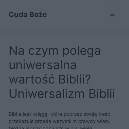
Przejdź
do
Cuda Boże
Menu
treści
Na czym polega
uniwersalna
wartość Biblii?
Uniwersalizm Biblii
Biblia jest księgą, która poprzez swoją treść
przekazuje przede wszystkim prawdy wiary.
Można jednak odnaleźć w niej wiele