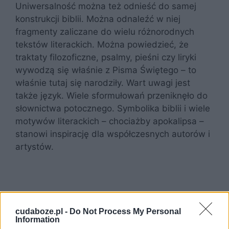
Uniwersalność można też odnieść do samej
konstrukcji biblii. Można odnaleźć w niej
fragmenty zaliczane do wielu różnorodnych
tekstów literackich. Można powiedzieć, że
traktaty filozoficzne, psalmy, pieśni czy liryki
wywodzą się właśnie z Pisma Świętego – to
właśnie tutaj się narodziły. Wart uwagi jest
także język. Wiele sformułowań przeniknęło do
słownictwa potocznego. Symbolika biblii i wiele
motywów literackich – chociażby apokalipsa –
stanowi inspirację dla współczesnych autorów i
artystów.
cudaboze.pl -
Do Not Process My Personal
Information