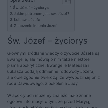
Św. Józef – życiorys
Jakim patronem jest św. Józef?
Kult św. Józefa
Znaczenie imienia Józef
Św. Józef – życiorys
Głównymi źródłami wiedzy o żywocie Józefa są
Ewangelie, ale mówią o nim także niektóre
pisma apokryficzne. Ewangelie Mateusza i
Łukasza podają odmienne rodowody Józefa,
ale obie zgodnie twierdzą, że wywodził się on z
rodu Dawidowego, z pokolenia Judy.
W apokryfach możemy znaleźć mało znane
ogółowi informacje o tym, że przed Maryją,
Józef poślubił Salomę (lub Eschę), z którą miał