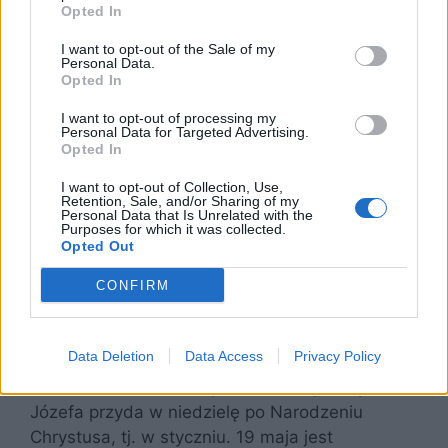
Opted In
I want to opt-out of the Sale of my
Personal Data.
Opted In
I want to opt-out of processing my
Personal Data for Targeted Advertising.
Kult św. Józefa
Opted In
I want to opt-out of Collection, Use,
Retention, Sale, and/or Sharing of my
W Kościele katolickim cały marzec jest
Personal Data that Is Unrelated with the
Purposes for which it was collected.
poświęcony św. Józefowi, a wspomina się go w
Opted Out
środę. Oprócz tego, w katolickim kalendarzu
liturgicznym jest także wspomnienie dowolne
CONFIRM
św. Józefa Rzemieślnika, obchodzone dowolnie
1 maja.
Data Deletion
Data Access
Privacy Policy
Jeśli chodzi o cerkiew prawosławną, święto św.
Józefa przyda w niedzielę po Narodzeniu
Chrystusa, tj. w styczniu. 19 maja jest