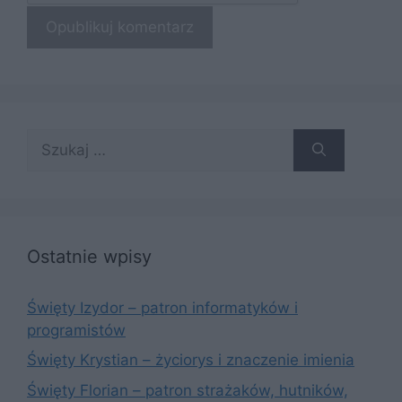
Szukaj:
Ostatnie wpisy
Święty Izydor – patron informatyków i
programistów
Święty Krystian – życiorys i znaczenie imienia
Święty Florian – patron strażaków, hutników,