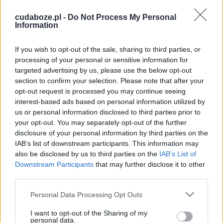
Powszechnego, czystości, rodzin, ojców, kobiet
cudaboze.pl -
Do Not Process My Personal
ciężarnych, umierających, robotników czy
Information
ubogich oraz ekonomistów. Św. Józef jest także
uznawany za patrona tzw. Nowego Świata.
If you wish to opt-out of the sale, sharing to third parties, or
processing of your personal or sensitive information for
targeted advertising by us, please use the below opt-out
section to confirm your selection. Please note that after your
opt-out request is processed you may continue seeing
interest-based ads based on personal information utilized by
us or personal information disclosed to third parties prior to
your opt-out. You may separately opt-out of the further
disclosure of your personal information by third parties on the
IAB’s list of downstream participants. This information may
also be disclosed by us to third parties on the
IAB’s List of
Downstream Participants
that may further disclose it to other
third parties.
Personal Data Processing Opt Outs
I want to opt-out of the Sharing of my
personal data.