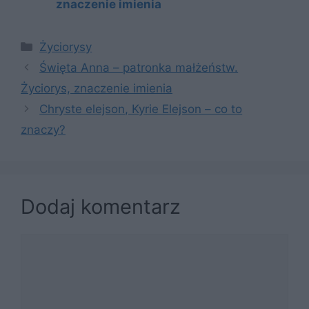
znaczenie imienia
Kategorie
Życiorysy
Święta Anna – patronka małżeństw.
Życiorys, znaczenie imienia
Chryste elejson, Kyrie Elejson – co to
znaczy?
Dodaj komentarz
Komentarz