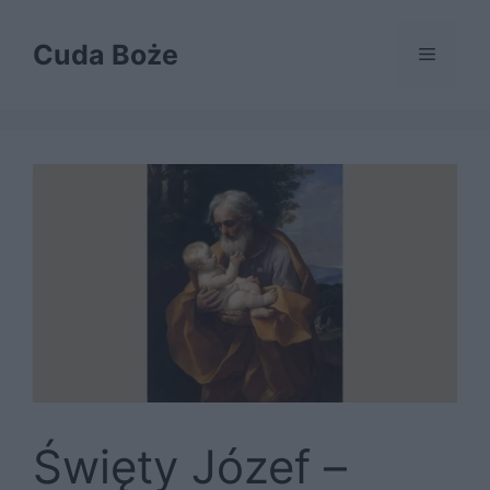
Przejdź
do
Cuda Boże
Menu
treści
Święty Józef –