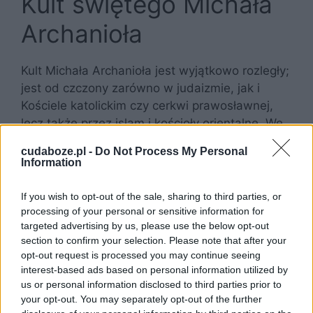
Kult świętego Michała
Archanioła
Kult Michała Archanioła jest wyjątkowo rozległy;
jest od czczony zarówno w judaizmie, jak i
Kościele katolickim czy cerkwi prawosławnej,
lecz także przez islam i kościoły orientalne. We
wszystkich religiach jest on uznawany za
cudaboze.pl -
Do Not Process My Personal
jednego z najważniejszych aniołów.
Information
If you wish to opt-out of the sale, sharing to third parties, or
processing of your personal or sensitive information for
targeted advertising by us, please use the below opt-out
section to confirm your selection. Please note that after your
opt-out request is processed you may continue seeing
interest-based ads based on personal information utilized by
us or personal information disclosed to third parties prior to
your opt-out. You may separately opt-out of the further