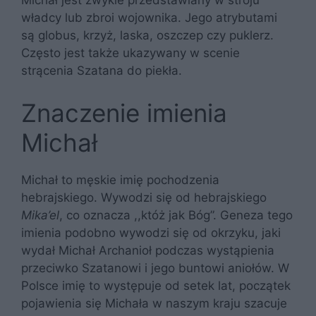
Michał jest zwykle przedstawiany w stroju
władcy lub zbroi wojownika. Jego atrybutami
są globus, krzyż, laska, oszczep czy puklerz.
Często jest także ukazywany w scenie
strącenia Szatana do piekła.
Znaczenie imienia
Michał
Michał to męskie imię pochodzenia
hebrajskiego. Wywodzi się od hebrajskiego
Mika’el
, co oznacza ,,któż jak Bóg”. Geneza tego
imienia podobno wywodzi się od okrzyku, jaki
wydał Michał Archanioł podczas wystąpienia
przeciwko Szatanowi i jego buntowi aniołów. W
Polsce imię to występuje od setek lat, początek
pojawienia się Michała w naszym kraju szacuje