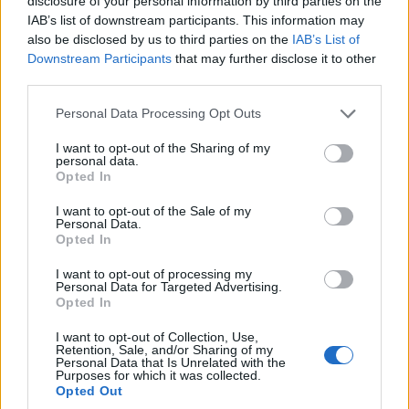
disclosure of your personal information by third parties on the
IAB’s list of downstream participants. This information may
also be disclosed by us to third parties on the
IAB’s List of
Downstream Participants
that may further disclose it to other
third parties.
Personal Data Processing Opt Outs
I want to opt-out of the Sharing of my
personal data.
Opted In
I want to opt-out of the Sale of my
Personal Data.
Opted In
I want to opt-out of processing my
Personal Data for Targeted Advertising.
Święty Michał Archanioł, obraz Melchiora Pereza de Holguin
Opted In
(1708)
Wspomnienie liturgiczne św. Michała Archanioła
I want to opt-out of Collection, Use,
Retention, Sale, and/or Sharing of my
w obrządku rzymskokatolickim było
Personal Data that Is Unrelated with the
Purposes for which it was collected.
przenoszone kilkukrotnie, lecz zgodnie ze
Opted Out
zmianami wprowadzonymi do kalendarza