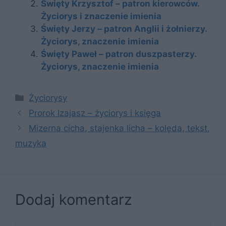
Święty Krzysztof – patron kierowców.
Życiorys i znaczenie imienia
Święty Jerzy – patron Anglii i żołnierzy.
Życiorys, znaczenie imienia
Święty Paweł – patron duszpasterzy.
Życiorys, znaczenie imienia
Kategorie
Życiorysy
Prorok Izajasz – życiorys i księga
Mizerna cicha, stajenka licha – kolęda, tekst,
muzyka
Dodaj komentarz
Komentarz