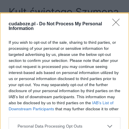
Kult świętego Szymona
cudaboze.pl -
Do Not Process My Personal
W Kościele katolickim św. Szymon jest
Information
wspominany razem z św. Judą Tadeuszem, a
wspomnienie liturgiczne ma miejsce 28
If you wish to opt-out of the sale, sharing to third parties, or
października. Kult św. Szymona jest obecny
processing of your personal or sensitive information for
targeted advertising by us, please use the below opt-out
także w kościele prawosławnym; cerkiew
section to confirm your selection. Please note that after your
wspomina go dwukrotnie w ciągu roku; 23 maja
opt-out request is processed you may continue seeing
według kalendarza gregoriańskiego oraz 13
interest-based ads based on personal information utilized by
lipca, gdy obchodzony jest sobór dwunastu
us or personal information disclosed to third parties prior to
apostołów.
your opt-out. You may separately opt-out of the further
disclosure of your personal information by third parties on the
IAB’s list of downstream participants. This information may
Przedstawianie św. Szymon w ikonografii różni
also be disclosed by us to third parties on the
IAB’s List of
się pomiędzy sakralną sztuką zachodu i
Downstream Participants
that may further disclose it to other
wschodu. Na wschodzie, w tradycji
third parties.
prawosławnej, św. Szymon zwykle jest
Personal Data Processing Opt Outs
przedstawiany jako starszy mężczyzna z