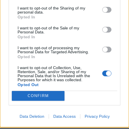
krótkimi, siwymi włosami i krótką brodą. Ubrany
I want to opt-out of the Sharing of my
personal data.
jest w szaty typowe dla apostołów, czyli paliusz,
Opted In
tunikę oraz sandały. Jego atrybutem jest zwój,
który trzyma w lewej ręce, a prawą czyni znak
I want to opt-out of the Sale of my
Personal Data.
błogosławieństwa. Często także występuje na
Opted In
ikonach przedstawiających epizody z życia
I want to opt-out of processing my
Chrystusa, w towarzystwie pozostałych
Personal Data for Targeted Advertising.
apostołów.
Opted In
I want to opt-out of Collection, Use,
Retention, Sale, and/or Sharing of my
Personal Data that Is Unrelated with the
Purposes for which it was collected.
Opted Out
CONFIRM
Data Deletion
Data Access
Privacy Policy