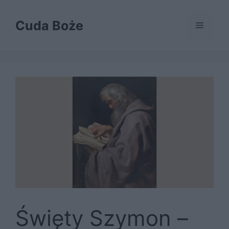
Przejdź
do
Cuda Boże
Menu
treści
Święty Szymon –