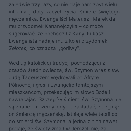
zaledwie trzy razy, co nie daje nam zbyt wielu
informacji dotyczących życia i śmierci świętego
męczennika. Ewangeliści Mateusz i Marek dali
mu przydomek Kananejczyka – co może
sugerować, że pochodził z Kany. Łukasz
Ewangelista nadaje mu z kolei przydomek
Zelotes,
co oznacza ,,gorliwy”.
Według katolickiej tradycji pochodzącej z
czasów średniowiecza, św. Szymon wraz z św.
Judą Tadeuszem wędrowali po Afryce
Północnej i głosili Ewangelię tamtejszym
mieszkańcom, przekazując im słowo Boże i
nawracając. Szczegóły śmierci św. Szymona nie
są znane i możemy jedynie zakładać, że zginął
on śmiercią męczeńską. Istnieje wiele teorii co
do śmierci św. Szymona, a jedna z nich nawet
podaje, że święty zmarł w Jerozolimie, za