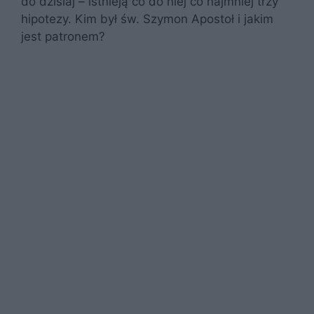
do dzisiaj – istnieją co do niej co najmniej trzy
hipotezy. Kim był św. Szymon Apostoł i jakim
jest patronem?