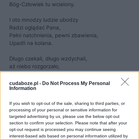
Bóg-Człowiek tu wcielony.
I oto mnodzy ludzie ubodzy
Radzi oglądać Pana,
Pełni natchnienia, pewni zbawienia,
Upadli na kolana.
Długo czekali, długo wzdychali,
aż niebo rozgorzało,
piekło zawarte, niebo otwarte,
Słowo Ciałem się stało.
cudaboze.pl -
Do Not Process My Personal
Information
Śpi jeszcze senne, Dziecię promienne,
If you wish to opt-out of the sale, sharing to third parties, or
w ciszy ubogiej strzechy;
processing of your personal or sensitive information for
na licach białych, na ustach małych
targeted advertising by us, please use the below opt-out
migają się uśmiechy.
section to confirm your selection. Please note that after your
opt-out request is processed you may continue seeing
Jako w kościele, choć ludzi wiele.
interest-based ads based on personal information utilized by