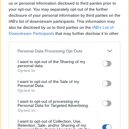
us or personal information disclosed to third parties prior to
Cisza pobożna wieje,
your opt-out. You may separately opt-out of the further
oczy się roszą, dusze się wznoszą,
disclosure of your personal information by third parties on the
płyną w serca nadzieje.
IAB’s list of downstream participants. This information may
also be disclosed by us to third parties on the
IAB’s List of
Lulaj, Dziecino, lulaj, ptaszyno,
Downstream Participants
that may further disclose it to other
third parties.
nasze umiłowanie;
gdy się rozbudzi, w tej rzeszy ludzi,
Personal Data Processing Opt Outs
Zbawienie się nam stanie.
I want to opt-out of the Sharing of my
personal data.
Oto Maryja, czysta lilija,
Opted In
przy Niej staruszek drżący.
I want to opt-out of the Sale of my
Stoją przed nami, przed pastuszkami,
Personal Data.
tacy uśmiechający.
Opted In
I want to opt-out of processing my
Mizerna cicha, stajenka
Personal Data for Targeted Advertising.
Opted In
licha – muzyka z
I want to opt-out of Collection, Use,
Retention, Sale, and/or Sharing of my