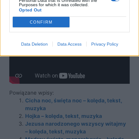
tekstem
Personal Data that Is Unrelated with the
Purposes for which it was collected.
Opted Out
CONFIRM
Data Deletion
Data Access
Privacy Policy
Powiązane wpisy:
Cicha noc, święta noc – kolęda, tekst,
muzyka
Hojka – kolęda, tekst, muzyka
Jezusa narodzonego wszyscy witajmy
– kolęda, tekst, muzyka