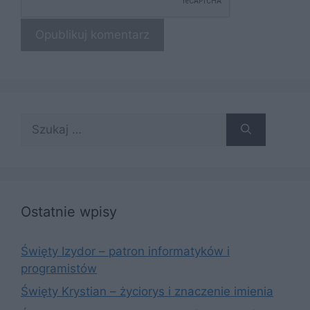
Szukaj:
Ostatnie wpisy
Święty Izydor – patron informatyków i
programistów
Święty Krystian – życiorys i znaczenie imienia