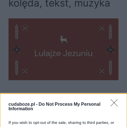
kolęda, tekst, muzyka
Lulajże Jezuniu to jedna z najbardziej znanych
kolęd o charakterze kołysanki. Utwór powstał
cudaboze.pl -
Do Not Process My Personal
Information
najprawdopodobniej w drugiej połowie XVII
wieku. Autor słów i melodii pozostaje nieznany.
If you wish to opt-out of the sale, sharing to third parties, or