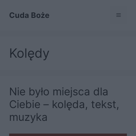
Przejdź
do
Cuda Boże
Menu
treści
Kolędy
Nie było miejsca dla
Ciebie – kolęda, tekst,
muzyka