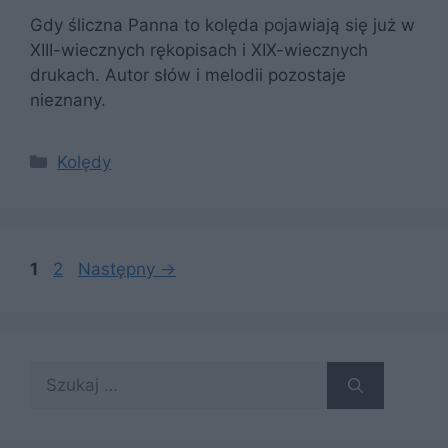
Gdy śliczna Panna to kolęda pojawiają się już w
XIII-wiecznych rękopisach i XIX-wiecznych
drukach. Autor słów i melodii pozostaje
nieznany.
Kategorie
Kolędy
Strona
Strona
1
2
Następny
→
Szukaj: