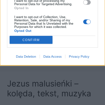
I want to opt-out of processing my
Personal Data for Targeted Advertising.
Opted In
I want to opt-out of Collection, Use,
Retention, Sale, and/or Sharing of my
Personal Data that Is Unrelated with the
Jezusa Narodzonego to kolęda wywodząca się
Purposes for which it was collected.
najprawdopodobniej z Podkarpacia, powstała
Opted Out
najprawdopodobniej na koniec XVIII wieku.
CONFIRM
Autor słów pozostaje nieznany.
Kategorie
Kolędy
Data Deletion
Data Access
Privacy Policy
Jezus malusieńki –
kolęda, tekst, muzyka