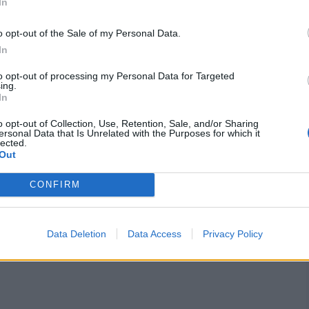
a zatwierdzona w 1263 roku.
In
o opt-out of the Sale of my Personal Data.
iła walcząc z ciężką chorobą, którą znosiła
In
a 23 lutego 1270 roku, a pochowano ją w
óry został zniszczony w czasie rewolucji
to opt-out of processing my Personal Data for Targeted
ing.
In
o opt-out of Collection, Use, Retention, Sale, and/or Sharing
ersonal Data that Is Unrelated with the Purposes for which it
lected.
Out
CONFIRM
Data Deletion
Data Access
Privacy Policy