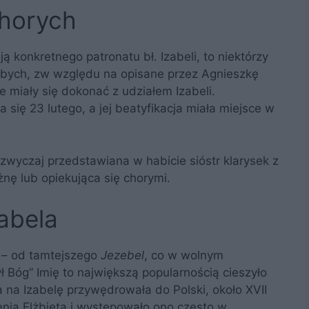
chorych
ą konkretnego patronatu bł. Izabeli, to niektórzy
łabych, zw względu na opisane przez Agnieszkę
 miały się dokonać z udziałem Izabeli.
 się 23 lutego, a jej beatyfikacja miała miejsce w
zazwyczaj przedstawiana w habicie sióstr klarysek z
żnę lub opiekująca się chorymi.
abela
o – od tamtejszego
Jezebel
, co w wolnym
ł Bóg” Imię to największą popularnością cieszyło
a na Izabelę przywędrowała do Polski, około XVII
ienia Elżbieta i występowało ono często w