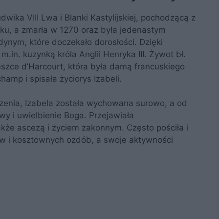
wika VIII Lwa i Blanki Kastylijskiej, pochodzącą z
oku, a zmarła w 1270 oraz była jedenastym
ynym, które doczekało dorosłości. Dzięki
in. kuzynką króla Anglii Henryka III. Żywot bł.
ieszce d’Harcourt, która była damą francuskiego
amp i spisała życiorys Izabeli.
enia, Izabela została wychowana surowo, a od
y i uwielbienie Boga. Przejawiała
akże ascezą i życiem zakonnym. Często pościła i
w i kosztownych ozdób, a swoje aktywności