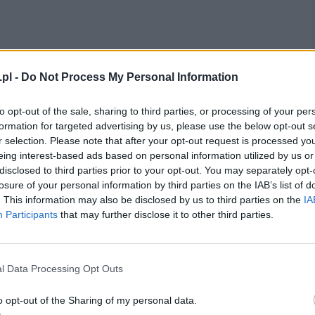
pl -
Do Not Process My Personal Information
to opt-out of the sale, sharing to third parties, or processing of your per
formation for targeted advertising by us, please use the below opt-out s
r selection. Please note that after your opt-out request is processed y
ymała wiele dobrych propozycji małżeństwa;
eing interest-based ads based on personal information utilized by us or
ynem hrabiego, a potem cesarz Fryderyk II
disclosed to third parties prior to your opt-out. You may separately opt-
nem, Konradem IV. Izabela nie planowała jednak
losure of your personal information by third parties on the IAB’s list of
propozycje, poświęcając się życiu zakonnemu pod
. This information may also be disclosed by us to third parties on the
IA
Participants
that may further disclose it to other third parties.
inę zakonną w Longchamp, niedaleko Paryża
asku Bulońskim). Siostry nowego klasztoru miały
l Data Processing Opt Outs
ło je zbliżyć do Najświętszej Maryi Panny, dlatego
bela wraz z św. Bonawenturą ułożyła dla nich
o opt-out of the Sharing of my personal data.