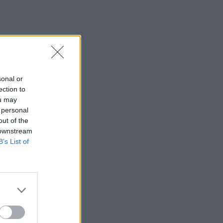
sonal or
ection to
ou may
 personal
out of the
 downstream
B’s List of