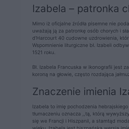
Izabela – patronka 
Mimo iż oficjalne źródła pisemne nie podaj
uważają ją za patronkę osób chorych i s
d’Harcourt 40 cudowne uzdrowienia, które
Wspomnienie liturgiczne bł. Izabeli odbywa
1521 roku.
Bł. Izabela Francuska w ikonografii jest 
koroną na głowie, często rozdająca jałmu
Znaczenie imienia Iz
Izabela to imię pochodzenia hebrajskieg
tłumaczeniu oznacza ,,tą, którą wywyższy
się we Francji i Hiszpanii, a stamtąd mod
wieku. Izabela jest hiszpańską wersją im