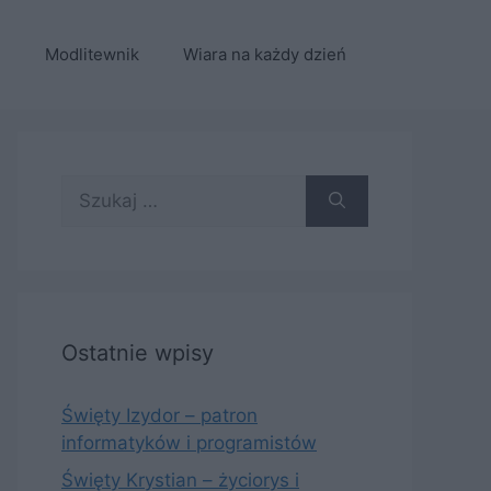
e
Modlitewnik
Wiara na każdy dzień
Szukaj:
Ostatnie wpisy
Święty Izydor – patron
informatyków i programistów
Święty Krystian – życiorys i