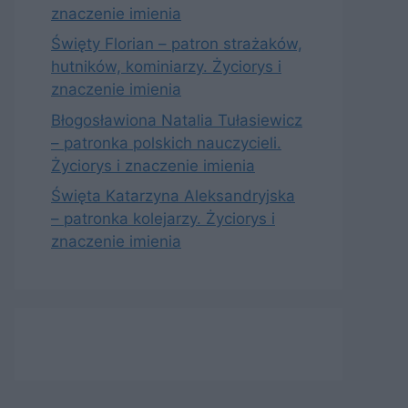
znaczenie imienia
Święty Florian – patron strażaków,
hutników, kominiarzy. Życiorys i
znaczenie imienia
Błogosławiona Natalia Tułasiewicz
– patronka polskich nauczycieli.
Życiorys i znaczenie imienia
Święta Katarzyna Aleksandryjska
– patronka kolejarzy. Życiorys i
znaczenie imienia