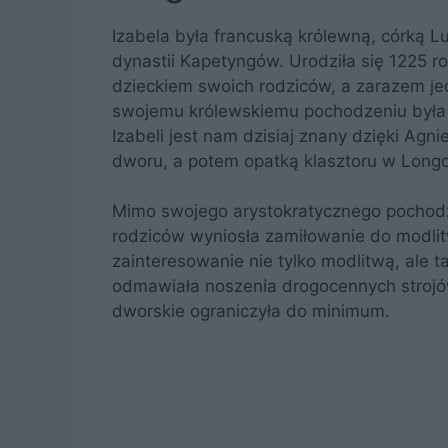
Izabela była francuską królewną, córką Lud
dynastii Kapetyngów. Urodziła się 1225 r
dzieckiem swoich rodziców, a zarazem jed
swojemu królewskiemu pochodzeniu była m.
Izabeli jest nam dzisiaj znany dzięki Agn
dworu, a potem opatką klasztoru w Longch
Mimo swojego arystokratycznego pochodz
rodziców wyniosła zamiłowanie do modlitw
zainteresowanie nie tylko modlitwą, ale t
odmawiała noszenia drogocennych strojó
dworskie ograniczyła do minimum.