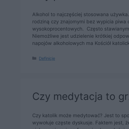
Alkohol to najczęściej stosowana używka
rodziną czy znajomymi bez wypicia piwa c
wysokoprocentowych. Często stawianym py
Niemożliwe jest udzielenie krótkiej odpow
napojów alkoholowych ma Kościół katolick
Kategorie
Definicje
Czy medytacja to g
Czy katolik może medytować? Jest to spo
wywołuje częste dyskusje. Faktem jest, ż