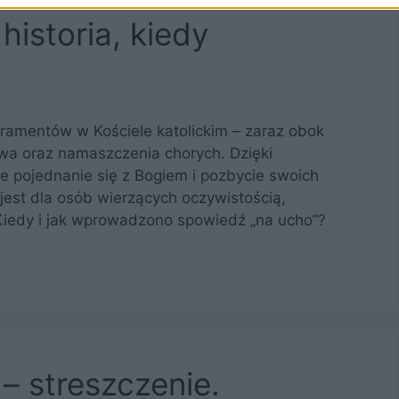
istoria, kiedy
ramentów w Kościele katolickim – zaraz obok
twa oraz namaszczenia chorych. Dzięki
e pojednanie się z Bogiem i pozbycie swoich
est dla osób wierzących oczywistością,
Kiedy i jak wprowadzono spowiedź „na ucho”?
 – streszczenie.