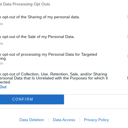
l Data Processing Opt Outs
o opt-out of the Sharing of my personal data.
In
o opt-out of the Sale of my Personal Data.
 życie w grzechu?
In
to opt-out of processing my Personal Data for Targeted
ing.
In
 systemu rodzinnego. Jak każdy inny sakrament,
łżonkowie powinni w swoim życiu realizować
o opt-out of Collection, Use, Retention, Sale, and/or Sharing
ersonal Data that Is Unrelated with the Purposes for which it
cniane przez Ducha Świętego. W obecnych czasach
lected.
 cywilny. Jakie jest zdanie Kościoła na ten temat?
Out
CONFIRM
Data Deletion
Data Access
Privacy Policy