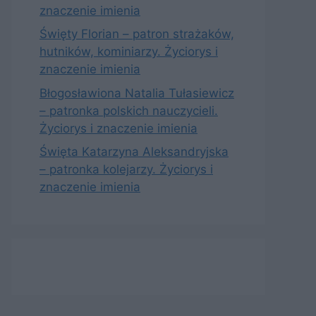
znaczenie imienia
Święty Florian – patron strażaków,
hutników, kominiarzy. Życiorys i
znaczenie imienia
Błogosławiona Natalia Tułasiewicz
– patronka polskich nauczycieli.
Życiorys i znaczenie imienia
Święta Katarzyna Aleksandryjska
– patronka kolejarzy. Życiorys i
znaczenie imienia