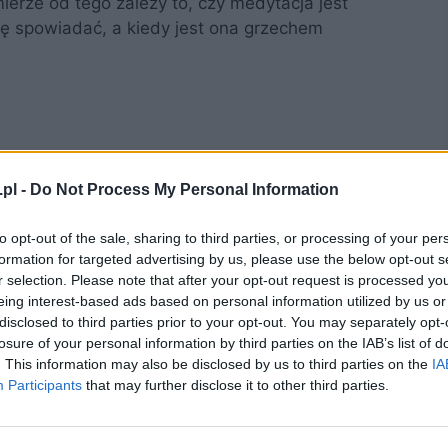
mierze od tego zależy to, czy medytacja jest
ię spowiadać, a kiedy jest ona grzechem
pl -
Do Not Process My Personal Information
to opt-out of the sale, sharing to third parties, or processing of your per
e to grzech?
formation for targeted advertising by us, please use the below opt-out s
r selection. Please note that after your opt-out request is processed y
eing interest-based ads based on personal information utilized by us or
disclosed to third parties prior to your opt-out. You may separately opt-
żnorodnymi czynnikami. Funkcjonowanie
losure of your personal information by third parties on the IAB’s list of
owane, a problemy związane z psychologicznym
. This information may also be disclosed by us to third parties on the
IA
 i trudne do rozwiązania. Choroby takie jak
Participants
that may further disclose it to other third parties.
jawiać się m.in myślami samobójczymi. Co na ten