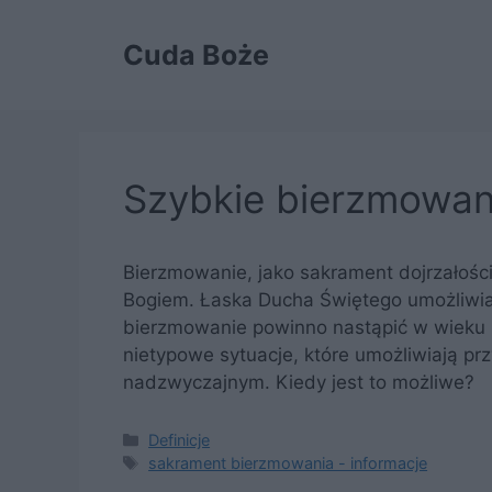
Przejdź
do
Cuda Boże
treści
Szybkie bierzmowan
Bierzmowanie, jako sakrament dojrzałości
Bogiem. Łaska Ducha Świętego umożliwia ś
bierzmowanie powinno nastąpić w wieku 
nietypowe sytuacje, które umożliwiają pr
nadzwyczajnym. Kiedy jest to możliwe?
Kategorie
Definicje
Tagi
sakrament bierzmowania - informacje