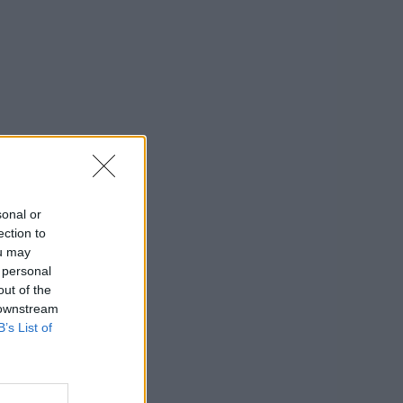
sonal or
ection to
ou may
 personal
out of the
 downstream
B’s List of