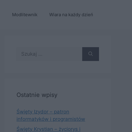
e
Modlitewnik
Wiara na każdy dzień
Szukaj:
Ostatnie wpisy
Święty Izydor – patron
informatyków i programistów
Święty Krystian – życiorys i