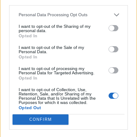
third parties.
Personal Data Processing Opt Outs
I want to opt-out of the Sharing of my
personal data.
Opted In
I want to opt-out of the Sale of my
Personal Data.
Jakie są zadania
Opted In
I want to opt-out of processing my
kapłana w procesie
Personal Data for Targeted Advertising.
Opted In
przygotowania do
I want to opt-out of Collection, Use,
Retention, Sale, and/or Sharing of my
bierzmowania?
Personal Data that Is Unrelated with the
Purposes for which it was collected.
Opted Out
Podczas przygotowania do bierzmowania,
CONFIRM
niezwykle ważną rolę odgrywa kapłan. Jego
pierwszym zadaniem jest rozmowa dotycząca