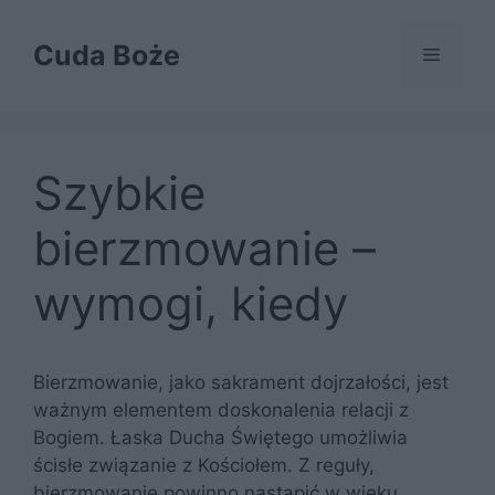
Przejdź
do
Cuda Boże
Menu
treści
Szybkie
bierzmowanie –
wymogi, kiedy
Bierzmowanie, jako sakrament dojrzałości, jest
ważnym elementem doskonalenia relacji z
Bogiem. Łaska Ducha Świętego umożliwia
ścisłe związanie z Kościołem. Z reguły,
bierzmowanie powinno nastąpić w wieku