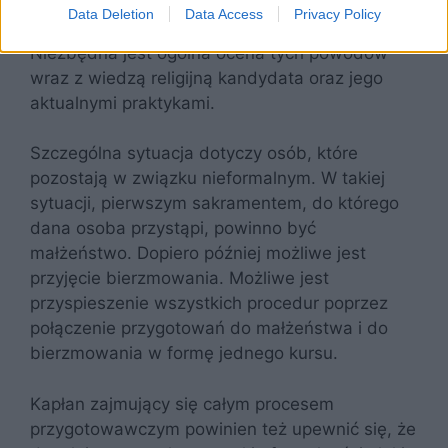
powodów rezygnacji z bierzmowania w wieku
Data Deletion
Data Access
Privacy Policy
nastoletnim – podczas procesu katechizacji.
Niezbędna jest ogólna ocena tych powodów
wraz z wiedzą religijną kandydata oraz jego
aktualnymi praktykami.
Szczególna sytuacja dotyczy osób, które
pozostają w związku nieformalnym. W takiej
sytuacji, pierwszym sakramentem, do którego
dana osoba przystąpi, powinno być
małżeństwo. Dopiero później możliwe jest
przyjęcie bierzmowania. Możliwe jest
przyspieszenie wszystkich procedur poprzez
połączenie przygotowań do małżeństwa i do
bierzmowania w formę jednego kursu.
Kapłan zajmujący się całym procesem
przygotowawczym powinien też upewnić się, że