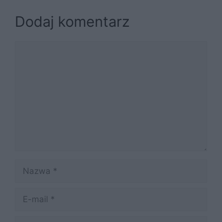
Dodaj komentarz
Komentarz
Nazwa
E-
mail
Witryna