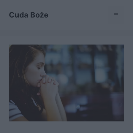
Przejdź
do
Cuda Boże
Menu
treści