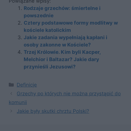
Powiązane wpisy:
Rodzaje grzechów: śmiertelne i
powszednie
Cztery podstawowe formy modlitwy w
kościele katolickim
Jakie zadania wypełniają kapłani i
osoby zakonne w Kościele?
Trzej Królowie. Kim byli Kacper,
Melchior i Baltazar? Jakie dary
przynieśli Jezusowi?
Kategorie
Definicje
Grzechy po których nie można przystąpić do
komunii
Jakie były skutki chrztu Polski?