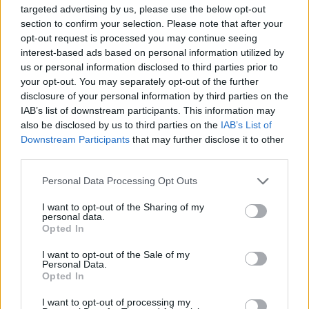
targeted advertising by us, please use the below opt-out
dostrzec potrzeby innych ludzi i prosić
section to confirm your selection. Please note that after your
Boga o łaskę dla nich. Wszystkie
opt-out request is processed you may continue seeing
pragnienia powinny być zanoszonym do
interest-based ads based on personal information utilized by
stwórcy z ufnością i wiarą. Bóg jest
us or personal information disclosed to third parties prior to
your opt-out. You may separately opt-out of the further
otwarty na ludzkie wołanie. Z troską
disclosure of your personal information by third parties on the
wysłuchuje modlitwy wyrażającej troski i
IAB’s list of downstream participants. This information may
pragnienia. Nie można jednak zapomnieć,
also be disclosed by us to third parties on the
IAB’s List of
że ma on określony plan dla każdego
Downstream Participants
that may further disclose it to other
człowieka i nie każda prośba zostanie
third parties.
wysłuchana. Wolę bożą trzeba
Personal Data Processing Opt Outs
przyjmować z pokorą.
Modlitwa przebłagania – jest okazją do
I want to opt-out of the Sharing of my
personal data.
wyrażenia skruchy, przeproszenia za
Opted In
grzechy i przewinienia. Słabość jest
cechą każdego człowieka, ważne jest
I want to opt-out of the Sale of my
Personal Data.
jednak to aby chrześcijanin był zdolny do
Opted In
dostrzeżenia swoich wad i proszenia o
I want to opt-out of processing my
przebaczenie. Bóg jest miłosierny,