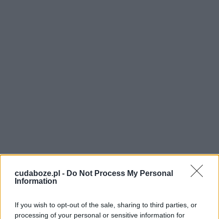
Modlitwa prośby – przed rozpoczęciem
cudaboze.pl -
Do Not Process My Personal
modlitwy prośby, warto zastanowić się
Information
nad odczuwalnymi aktualnie potrzebami,
a także nad tym, co pozostaje w sferze
If you wish to opt-out of the sale, sharing to third parties, or
processing of your personal or sensitive information for
pragnień bliskich. Ważne jest to, aby