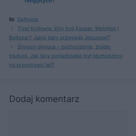
religijnych?
Kategorie
Definicje
Trzej Królowie. Kim byli Kacper, Melchior i
Baltazar? Jakie dary przynieśli Jezusowi?
Śmigus-dyngus – pochodzenie, źródło
tradycji. Jak lany poniedziałek był obchodzony
na przestrzeni lat?
Dodaj komentarz
Komentarz