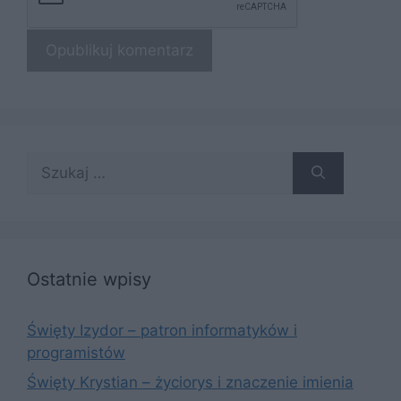
Szukaj:
Ostatnie wpisy
Święty Izydor – patron informatyków i
programistów
Święty Krystian – życiorys i znaczenie imienia