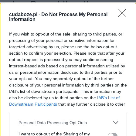
Jan Paweł II – dlaczego
został ogłoszony
cudaboze.pl -
Do Not Process My Personal
Information
świętym?
If you wish to opt-out of the sale, sharing to third parties, or
processing of your personal or sensitive information for
Jan Paweł II był człowiekiem, który przez całe
targeted advertising by us, please use the below opt-out
section to confirm your selection. Please note that after your
życie pozostawał blisko z Bogiem. Modlił się
opt-out request is processed you may continue seeing
podczas praktycznie każdej codziennej
interest-based ads based on personal information utilized by
czynności, a także był otwarty na słuchanie
us or personal information disclosed to third parties prior to
Boga. Poświęcił mu swoje życie i był gotowy
your opt-out. You may separately opt-out of the further
podporządkować mu swoje postępowanie i
disclosure of your personal information by third parties on the
podążać zgodnie z drogą, którą Stwórca mu
IAB’s list of downstream participants. This information may
also be disclosed by us to third parties on the
IAB’s List of
wyznaczył. Papież na swoim klęczniku kładł
Downstream Participants
that may further disclose it to other
intencje przesyłane mu przez ludzi z różnych
third parties.
zakątków świata. Brał je pod uwagę podczas
swoich rozmów z Bogiem i prosił go o
Personal Data Processing Opt Outs
wstawiennictwo.
I want to opt-out of the Sharing of my