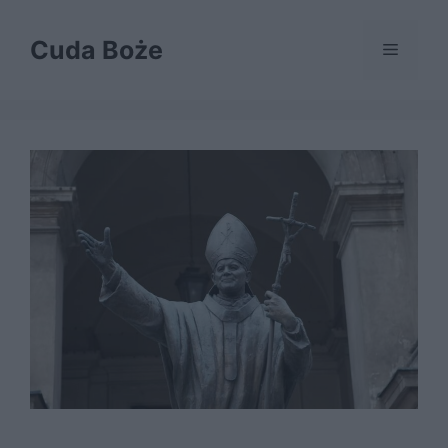
Przejdź
do
Cuda Boże
Menu
treści