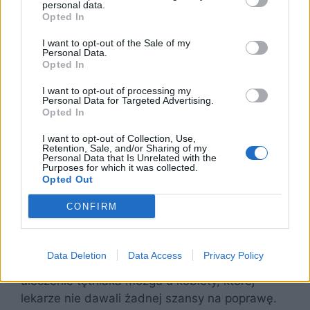
personal data.
Opted In
Cechą, z którą Jan Paweł jest kojarzony przez
wszystkich katolików, jest zdolność do
I want to opt-out of the Sale of my
Personal Data.
przebaczenia. Po przeżytym zamachu, bez
Opted In
zastanowienia był w stanie wybaczyć
zamachowcowi wzorując się na postępowaniu
I want to opt-out of processing my
Personal Data for Targeted Advertising.
Jezusa. Jesień życia papieża była usłana
Opted In
cierpieniem. Mimo tego – nie narzekał. Z pokorą
I want to opt-out of Collection, Use,
przyjmował swój los – nawet gdy nie był w
Retention, Sale, and/or Sharing of my
Personal Data that Is Unrelated with the
stanie mówić, czy przełykać śliny.
Purposes for which it was collected.
Opted Out
Jan Paweł II mógł zostać uznany za świętego
CONFIRM
dzięki temu, że za jego pośrednictwem
dokonały się różnorodne cuda. m.in uzdrowił
Francuzkę, która cierpiała na chorobę
Data Deletion
Data Access
Privacy Policy
parkinsona. Najbardziej znane jest jednak
uleczenie tętniaka mózgu u kobiety, której
lekarze nie dawali żadnej szansy na poprawę.