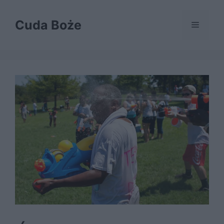
Przejdź
do
Cuda Boże
Menu
treści