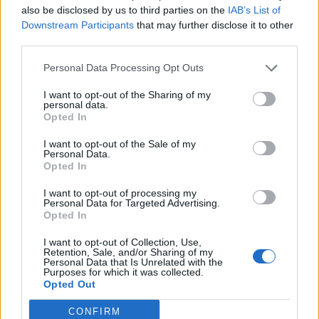
also be disclosed by us to third parties on the
IAB’s List of
Jak wyglądają
Downstream Participants
that may further disclose it to other
third parties.
obchody śmigus-
Personal Data Processing Opt Outs
dyngus?
I want to opt-out of the Sharing of my
personal data.
Opted In
Obchody poniedziałkowego śmigus-dyngus
różniły się w zależności od miejsca w Polsce.
I want to opt-out of the Sale of my
Na przykład w miejscowościach położonych
Personal Data.
Opted In
wzdłuż Wisły ludzie o wschodzie słońca szli nad
rzekę i rzucali w nią gałęzie, a następnie wracali
I want to opt-out of processing my
Personal Data for Targeted Advertising.
do swoich domów, aby oblać się wodą. W
Opted In
innych miejscowościach, takich jak m.in
I want to opt-out of Collection, Use,
Białystok, śmigus-dyngus był tradycyjnie
Retention, Sale, and/or Sharing of my
obchodzony w Poniedziałek Wielkanocny, ale
Personal Data that Is Unrelated with the
Purposes for which it was collected.
miał mniejsze znaczenie niż w innych częściach
Opted Out
kraju – często poprzestawano jedynie na
CONFIRM
wzajemnym skropieniu się zimną wodą. Jednym