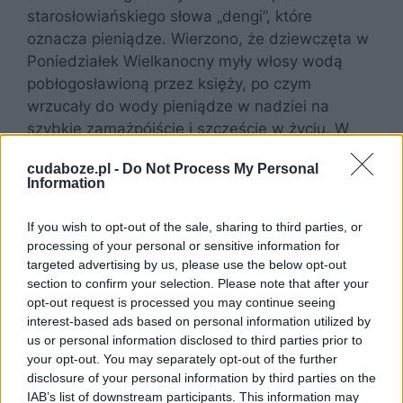
starosłowiańskiego słowa „dengi”, które
oznacza pieniądze. Wierzono, że dziewczęta w
Poniedziałek Wielkanocny myły włosy wodą
pobłogosławioną przez księży, po czym
wrzucały do wody pieniądze w nadziei na
szybkie zamążpójście i szczęście w życiu. W
niektórych rejonach Polski niezamężne
cudaboze.pl -
Do Not Process My Personal
dziewczęta rzucały ziarnami gryki w młodych
Information
chłopców, którzy chcąc pozbyć się ziaren
musieli dać im prezent lub cukierki jako okup.
If you wish to opt-out of the sale, sharing to third parties, or
Jeśli nie udałoby im się wykupić ziaren
processing of your personal or sensitive information for
wystarczająco szybko, musieliby znosić
targeted advertising by us, please use the below opt-out
section to confirm your selection. Please note that after your
dokuczanie i szyderstwa dziewcząt aż do
opt-out request is processed you may continue seeing
przyszłorocznego śmigusa-dyngusa. Zwyczaj
interest-based ads based on personal information utilized by
ten pokazuje, że młodzi mężczyźni również
us or personal information disclosed to third parties prior to
mieli brać udział w tej tradycji, podobnie jak
your opt-out. You may separately opt-out of the further
dziewczęta.
disclosure of your personal information by third parties on the
IAB’s list of downstream participants. This information may