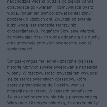
nadchodziła wiosna budziła go piękna panna
obsypująca go kwiatami i obmywająca twarz
wodą. Rytuał ten symbolizował koniec zimy i
początek dłuższych dni. Zwyczaj oblewania
ludzi wodą jest znacznie starszy niż
chrześcijaństwo. Pogańscy Słowianie wierzyli,
że oblewając bliskich wodą odganiają złe duchy
oraz utrzymują zdrowie i płodność w swojej
społeczności.
Śmigus-dyngus ma jednak znacznie głębszą
historię niż tylko zwykłe świętowanie nadejścia
wiosny. W rzeczywistości zwyczaj ten wywodzi
się ze starosłowiańskich obrzędów, które
zostały przeniesione do Polski w wyniku
migracji na te tereny. W czasach pogańskich
święto obchodzono w niedzielę poprzedzającą
Wielkanoc. Historycy twierdzą, że obrzęd służył