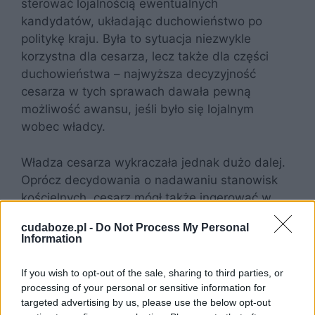
sterować lojalnością ewentualnych
kandydatów, układając duchowieństwo po
politykę kraju. Była to sytuacja niezwykle
korzystna dla cesarza, lecz także dla części
duchowieństwa – najwyższa decyzyjność
cesarza w tych sprawach dawała pewną
możliwość awansu, jeśli było się lojalnym
wobec władcy.
Władza cesarza wykraczała jednak dużo dalej.
Oprócz decydowania o nadawaniu stanowisk
kościelnych, cesarz mógł także ingerować w
sprawy wewnętrzne swojego Kościoła
cudaboze.pl -
Do Not Process My Personal
państwowego, poprzez mieszanie się w sprawy
Information
teologiczne i doktrynalne. Mógł on także
podejmować własne decyzje co do pewnych
If you wish to opt-out of the sale, sharing to third parties, or
kontrowersyjnych w Kościele kwestii, co
processing of your personal or sensitive information for
niejednokrotnie budziło sprzeciw
targeted advertising by us, please use the below opt-out