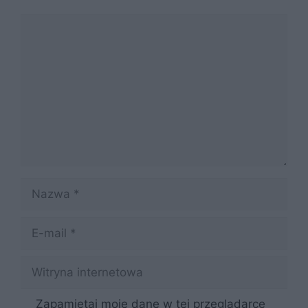
Komentarz
Nazwa
E-
mail
Witryna
internetowa
Zapamiętaj moje dane w tej przeglądarce