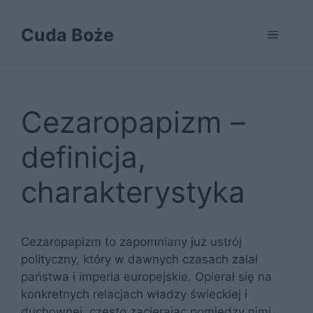
Przejdź
do
Cuda Boże
Menu
treści
Cezaropapizm –
definicja,
charakterystyka
Cezaropapizm to zapomniany już ustrój
polityczny, który w dawnych czasach zalał
państwa i imperia europejskie. Opierał się na
konkretnych relacjach władzy świeckiej i
duchownej, często zacierając pomiędzy nimi