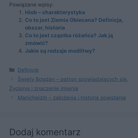
Powiązane wpisy:
Hiob – charakterystyka
Co to jest Ziemia Obiecana? Definicja,
obszar, historia
Co to jest cząstka różańca? Jak ją
zmówić?
Jakie są rodzaje modlitwy?
Kategorie
Definicje
Święty Bogdan – patron spowiadających się.
Życiorys i znaczenie imienia
Manicheizm – założenia i historia powstania
Dodaj komentarz