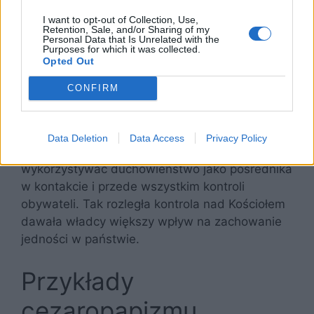
I want to opt-out of Collection, Use,
Retention, Sale, and/or Sharing of my
Personal Data that Is Unrelated with the
Purposes for which it was collected.
Opted Out
Pragmatyzm polityczny władcy ustroju
CONFIRM
cezaropapizmu polegał przede wszystkim na
sterowaniu aparatem Kościoła w celu
zwiększenia swojego wpływu na
Data Deletion
Data Access
Privacy Policy
społeczeństwo. Cesarz mógł dowolnie
wykorzystywać duchowieństwo jako pośrednika
w kontakcie i przede wszystkim kontroli
obywateli. Tak rozległa kontrola nad Kościołem
dawała władcy większy wpływ na zachowanie
jedności w państwie.
Przykłady
cezaropapizmu