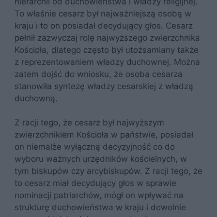
hierarchii od duchowieństwa i władzy religijnej.
To właśnie cesarz był najważniejszą osobą w
kraju i to on posiadał decydujący głos. Cesarz
pełnił zazwyczaj rolę najwyższego zwierzchnika
Kościoła, dlatego często był utożsamiany także
z reprezentowaniem władzy duchownej. Można
zatem dojść do wniosku, że osoba cesarza
stanowiła syntezę władzy cesarskiej z władzą
duchowną.
Z racji tego, że cesarz był najwyższym
zwierzchnikiem Kościoła w państwie, posiadał
on niemalże wyłączną decyzyjność co do
wyboru ważnych urzędników kościelnych, w
tym biskupów czy arcybiskupów. Z racji tego, że
to cesarz miał decydujący głos w sprawie
nominacji patriarchów, mógł on wpływać na
strukturę duchowieństwa w kraju i dowolnie