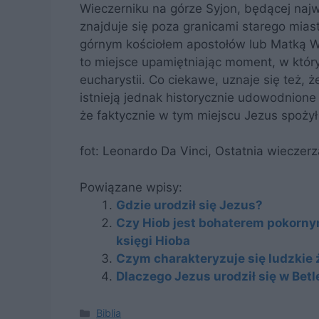
Wieczerniku na górze Syjon, będącej naj
znajduje się poza granicami starego mias
górnym kościołem apostołów lub Matką Ws
to miejsce upamiętniając moment, w któr
eucharystii. Co ciekawe, uznaje się też, ż
istnieją jednak historycznie udowodnione 
że faktycznie w tym miejscu Jezus spoży
fot: Leonardo Da Vinci, Ostatnia wieczer
Powiązane wpisy:
Gdzie urodził się Jezus?
Czy Hiob jest bohaterem pokorny
księgi Hioba
Czym charakteryzuje się ludzkie 
Dlaczego Jezus urodził się w Bet
Kategorie
Biblia