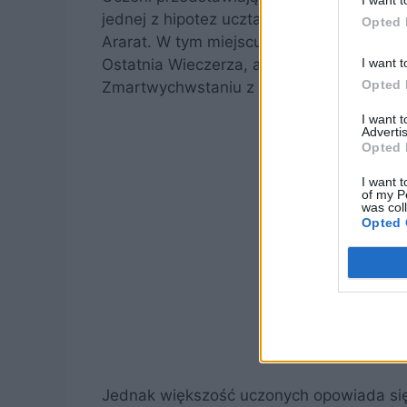
I want t
jednej z hipotez uczta paschalna odbyła 
Opted 
Ararat. W tym miejscu, według prawosławn
Ostatnia Wieczerza, ale również wybór Ma
I want t
Opted 
Zmartwychwstaniu z Tomaszem i przyjśc
I want 
Advertis
Opted 
I want t
of my P
was col
Opted 
Jednak większość uczonych opowiada się 