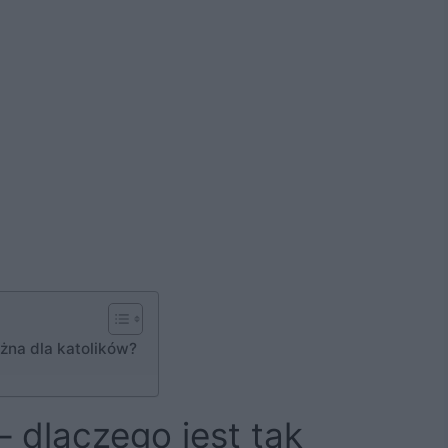
ażna dla katolików?
– dlaczego jest tak