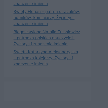
znaczenie imienia
Święty Florian – patron strażaków,
hutników, kominiarzy. Życiorys i
znaczenie imienia
Błogosławiona Natalia Tułasiewicz
– patronka polskich nauczycieli.
Życiorys i znaczenie imienia
Święta Katarzyna Aleksandryjska
– patronka kolejarzy. Życiorys i
znaczenie imienia