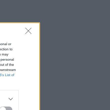
sonal or
ection to
ou may
 personal
out of the
 downstream
B’s List of