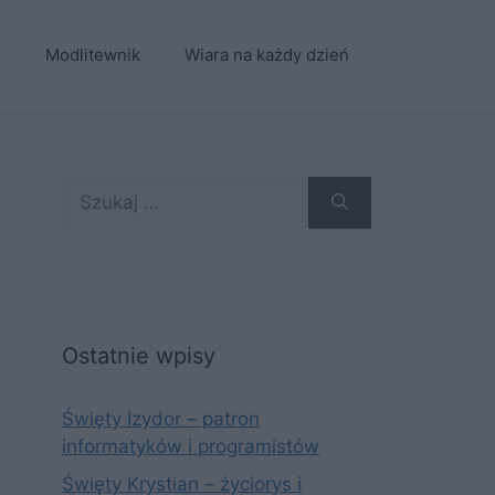
e
Modlitewnik
Wiara na każdy dzień
Szukaj:
Ostatnie wpisy
Święty Izydor – patron
informatyków i programistów
Święty Krystian – życiorys i