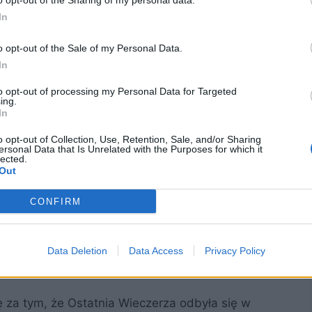
o opt-out of the Sharing of my personal data.
się w kościele św. Marka położonym przy ulica
In
ych Syryjczyków, miała miejsce nie tylko
cieja na apostoła, spotkanie Jezusa po
o opt-out of the Sale of my Personal Data.
In
ie Ducha Świętego.
to opt-out of processing my Personal Data for Targeted
ing.
In
o opt-out of Collection, Use, Retention, Sale, and/or Sharing
ersonal Data that Is Unrelated with the Purposes for which it
lected.
Out
CONFIRM
Data Deletion
Data Access
Privacy Policy
za tym, że Ostatnia Wieczerza odbyła się w