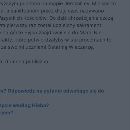
wyższym punktem na mapie Jerozolimy. Miejsce to
ta, a sanktuariom przez długi czas nazywano
zystkich Kościołów. Do dziś chrześcijanie czczą
ym pierwszy raz został udzielony sakrament
e na górze Syjon znajdował się do Marii. Nie
fakty, które potwierdzałyby w stu procentach to,
ł ze swoimi uczniami Ostatnią Wieczerzę.
za, domena publiczna
m? Odpowiedz na pytanie odwołując się do
życie według Hioba?
lejem?