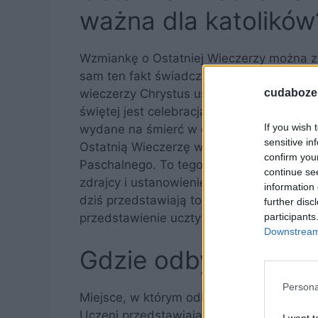
ważna dla katolików
Wzmiankę o Ostatniej Wieczerzy można z
sam ten fakt świadczy o niezwykłej wadz
wieczerzy Chrystus ustanowił sakrament 
cudaboze.
świętej jest celebracją Jezusowej paschy. 
If you wish 
wydane na śmierć w celu odpuszczenia grz
sensitive in
Ostatnią Wieczerzę w szczególny sposób
confirm you
Paschalnego. To tego dnia upamiętnia si
continue se
zdrajcy i ustanowienie sakramentu Euchary
information 
dziś przedstawiają to wydarzenia w swoich
further disc
przedstawienie uczty autorstwa Leonarda
participants
Downstream 
Gdzie odbyła się os
Persona
Miejsce, w którym odbyła się Ostatnia Wi
Uczeni przedstawiają wiele teorii na ten 