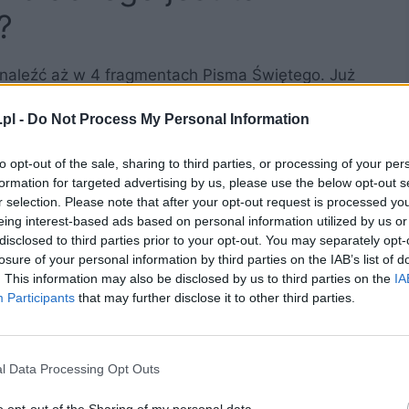
?
naleźć aż w 4 fragmentach Pisma Świętego. Już
e tego wydarzenia. To podczas ostatniej
eucharystii i kapłaństwa. Przyjmowanie komunii
pl -
Do Not Process My Personal Information
Chleb i winu to ciało zbawiciela, które zostało
to opt-out of the sale, sharing to third parties, or processing of your per
echów całej ludzkości. Kościół celebruje
formation for targeted advertising by us, please use the below opt-out s
 podczas Wielkiego Czwartku, elementu Triduum
r selection. Please note that after your opt-out request is processed y
ę obmycie uczniom nóg, wskazanie Judasza jako
eing interest-based ads based on personal information utilized by us or
stii. Na pamiątkę Ostatniej Wieczerzy, artyści do
disclosed to third parties prior to your opt-out. You may separately opt-
 dziełach sztuki. Najsłynniejsze jest
losure of your personal information by third parties on the IAB’s list of
 da Vinci.
. This information may also be disclosed by us to third parties on the
IA
Participants
that may further disclose it to other third parties.
tatnia wieczerza?
l Data Processing Opt Outs
eczerza nie zostało jednogłośnie wskazane.
temat i nie są zgodni co do żadnej z nich. Według