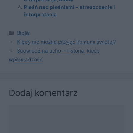
Pieśń nad pieśniami – streszczenie i
interpretacja
Kategorie
Biblia
Kiedy nie można przyjąć komunii świętej?
Spowiedź na ucho – historia, kiedy
wprowadzono
Dodaj komentarz
Komentarz