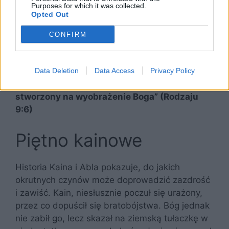
Purposes for which it was collected.
Opted Out
CONFIRM
„Jeśli kto przeleje krew ludzką, przez ludzi ma
Data Deletion
Data Access
Privacy Policy
być przelana krew jego, bo człowiek został
stworzony na wyobrażenie Boga” (Rodzaju
9:6)
Piętno kainowe
Historia Kaina i Abla pokazuje, do jakich
okrutnych czynów może doprowadzić zazdrość
i zawiść. Kain, niesłusznie poczuł się urażony,
przez co dopuścił się bratobójstwa. Bóg jednak
nie zabił go, lecz skazał na ziemską tułaczkę w