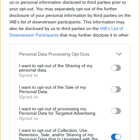
zapobiegł tragedii. Wyraził też obawę, że gdy
us or personal information disclosed to third parties prior to
your opt-out. You may separately opt-out of the further
opuści swój dom, każdy będzie mógł go zabić.
disclosure of your personal information by third parties on the
Bóg jednak obiecał mu Swoją opiekę w trakcie
IAB’s list of downstream participants. This information may
tułaczki.
also be disclosed by us to third parties on the
IAB’s List of
Downstream Participants
that may further disclose it to other
third parties.
Personal Data Processing Opt Outs
I want to opt-out of the Sharing of my
personal data.
Opted In
I want to opt-out of the Sale of my
Personal Data.
Opted In
I want to opt-out of processing my
Personal Data for Targeted Advertising.
Opted In
I want to opt-out of Collection, Use,
Retention, Sale, and/or Sharing of my
Personal Data that Is Unrelated with the