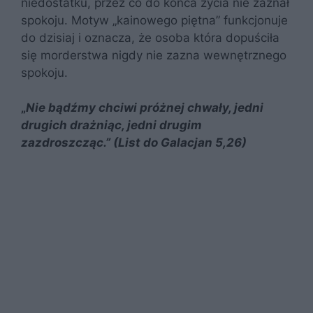
niedostatku, przez co do końca życia nie zaznał
spokoju. Motyw „kainowego piętna” funkcjonuje
do dzisiaj i oznacza, że osoba która dopuściła
się morderstwa nigdy nie zazna wewnętrznego
spokoju.
„
Nie bądźmy chciwi próżnej chwały, jedni
drugich drażniąc, jedni drugim
zazdroszcząc.” (List do Galacjan 5,26)