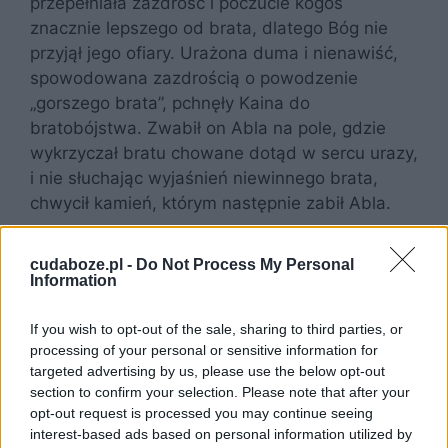
przepełniała zazdrość i poczucie kogoś
znacznie lepszego od brata, dlatego Bóg nie
przyjął jego ofiary. Urażona duma i nienawiść,
spowodowana zazdrością o powodzenie
„gorszego brata”, pchnęły Kaina do
bratobójstwa. Zwabił on Abla na pole, gdzie
wykrzyczał bratu chowane dotąd w sercu urazy,
i nie słuchając wyjaśnień niewinnego brata,
chwycił kamień, którym następnie zabił Abla.
Po zabójstwie Bóg zapytał Kaina o brata,
cudaboze.pl -
Do Not Process My Personal
chociaż doskonale wiedział co się z nim stało.
Information
Ten jednak rzekł: „Nie wiem. Czyż jestem
stróżem brata mego?” (Rdz 4,9). Pan Bóg rzekł
If you wish to opt-out of the sale, sharing to third parties, or
processing of your personal or sensitive information for
więc do niego: „Nie będziesz uprawiał swej roli.
targeted advertising by us, please use the below opt-out
Na Twoim polu już nic nie wyrośnie. Staniesz
section to confirm your selection. Please note that after your
się tułaczem na ziemi”. Kain nie wyparł się
opt-out request is processed you may continue seeing
swojego czynu i oskarżył Boga, że ten nie
interest-based ads based on personal information utilized by