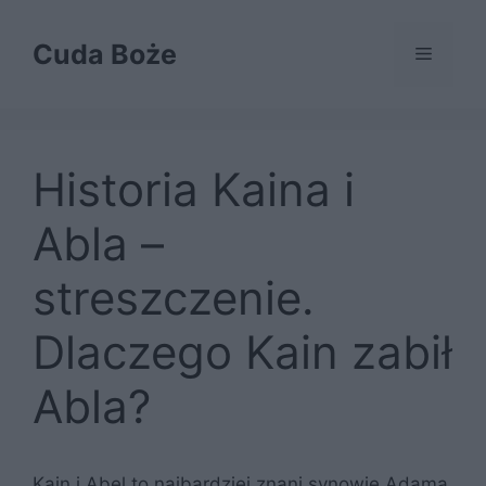
Przejdź
do
Cuda Boże
Menu
treści
Historia Kaina i
Abla –
streszczenie.
Dlaczego Kain zabił
Abla?
Kain i Abel to najbardziej znani synowie Adama