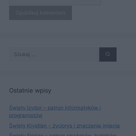
Szukaj:
Ostatnie wpisy
Święty Izydor – patron informatyków i
programistów
Święty Krystian – życiorys i znaczenie imienia
Święty Florian – patron strażaków, hutników,