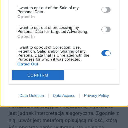
Boga. Na próżno można też szukać
I want to opt-out of the Sale of my
Personal Data.
jakichkolwiek informacji dotyczących życia
Opted In
duchowego religijności. Pieśń nad pieśniami jest
interpretowana na różne sposoby. Jeden z nich
I want to opt-out of processing my
Personal Data for Targeted Advertising.
mówi, że jest ona po prostu tekstem
Opted In
opowiadającym o miłości, a każda pieśń
I want to opt-out of Collection, Use,
stanowi odrębną całość. Język nie wskazuje na
Retention, Sale, and/or Sharing of my
żadne sformułowania potoczne. Z tego względu
Personal Data that Is Unrelated with the
Purposes for which it was collected.
też, uznaje się, że były to wzorcowe pieśni,
Opted Out
wykorzystywane powszechnie podczas
CONFIRM
uroczystości weselnych. Niektórzy uczeni
zwracają uwagę na to, że
Pieśń nad Pieśniami
można zinterpretować jako marzenie senne.
Data Deletion
Data Access
Privacy Policy
Powszechnie przyjęta i najczęściej wybierana
jest jednak interpretacja alegoryczna. Zgodnie z
nią, utwór jest metaforą opisującą miłość, którą
Bóg obdarza naród wybrany. Oblubienica