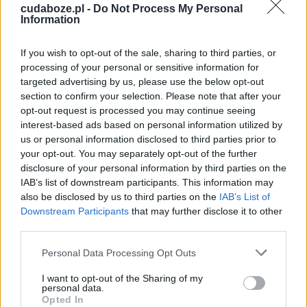
cudaboze.pl -
Do Not Process My Personal
Information
If you wish to opt-out of the sale, sharing to third parties, or
processing of your personal or sensitive information for
targeted advertising by us, please use the below opt-out
section to confirm your selection. Please note that after your
opt-out request is processed you may continue seeing
interest-based ads based on personal information utilized by
us or personal information disclosed to third parties prior to
your opt-out. You may separately opt-out of the further
disclosure of your personal information by third parties on the
IAB’s list of downstream participants. This information may
Pieśń nad pieśniami –
also be disclosed by us to third parties on the
IAB’s List of
Downstream Participants
that may further disclose it to other
analiza i interpretacja
third parties.
Personal Data Processing Opt Outs
Pieśń nad pieśniami
jest wyjątkowym
I want to opt-out of the Sharing of my
fragmentem w całym Piśmie Świętym. Wynika
personal data.
Opted In
to z tego, że nie przedstawiono w niej osoby