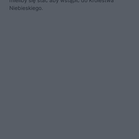
mieliby się stać aby wstąpić do Królestwa
Niebieskiego.