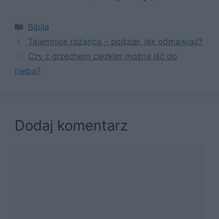
Kategorie
Biblia
Tajemnice różańca – podział, jak odmawiać?
Czy z grzechem ciężkim można iść do
nieba?
Dodaj komentarz
Komentarz