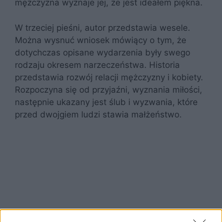
mężczyzna wyznaje jej, że jest ideałem piękna.
W trzeciej pieśni, autor przedstawia wesele.
Można wysnuć wniosek mówiący o tym, że
dotychczas opisane wydarzenia były swego
rodzaju okresem narzeczeństwa. Historia
przedstawia rozwój relacji mężczyzny i kobiety.
Rozpoczyna się od przyjaźni, wyznania miłości,
następnie ukazany jest ślub i wyzwania, które
przed dwojgiem ludzi stawia małżeństwo.