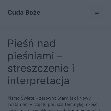
Przejdź
do
Cuda Boże
Menu
treści
Pieśń nad
pieśniami –
streszczenie i
interpretacja
Pismo Święte – zarówno Stary, jak i Nowy
Testament – często porusza tematykę miłości.
Jednym z niezwykle ważnych fragmentów jest