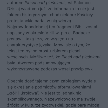
autorem
Pieśni nad pieśniami
jest Salomon.
Dzisiaj wiadomo już, że informacja ta nie jest
faktem historycznym, choć niektóre Kościoły
protestanckie nadal w nią wierzą.
Najprawdopodobniej ten fragment Biblii został
napisany w okresie VI-III w. p.n.e. Badacze
postawili taką tezę ze względu na
charakterystykę języka. Mówi się o tym, że
tekst ten był po prostu zbiorem pieśni
weselnych. Możliwe też, że
Pieśń nad pieśniami
była utworem podsumowującym
wykorzystywane podczas wesel przyśpiewki.
Obecnie dość tajemniczym zabiegiem wydaje
się określanie podmiotów sformułowaniami
„król” i „królowa”. Nie jest to jednak nic
skomplikowanego. Nazewnictwo to ma swoje
źródło w kulturze żydowskiej, gdzie parę młodą