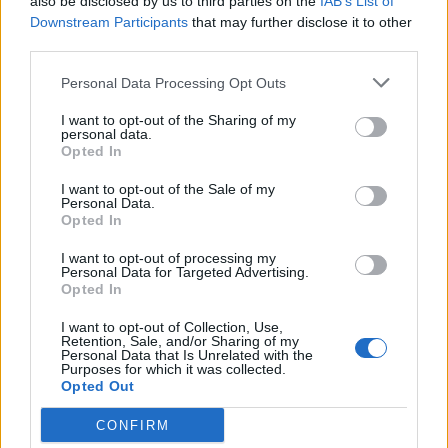
also be disclosed by us to third parties on the
IAB’s List of
Downstream Participants
that may further disclose it to other
spoczywają w bazylice Matki Bożej
third parties.
Wspomożycielki Wiernych w Turynie.
Beatyfikacja Dominika Savio miała miejsce w
Personal Data Processing Opt Outs
1950 roku, a kanonizacja w 1954, co czyni go
I want to opt-out of the Sharing of my
najmłodszym świętym wyznawcą w historii
personal data.
Kościoła. Jego życie i świętość stały się
Opted In
inspiracją szczególnie młodzieży.
I want to opt-out of the Sale of my
Personal Data.
Opted In
W ikonografii Dominik Savio jest często
przedstawiany w sposób, który podkreśla
I want to opt-out of processing my
Personal Data for Targeted Advertising.
czystość i niewinność. Symbole takie jak lilia
Opted In
czy krzyż są z nim zwykle kojarzone. Równie
często przedstawia się go obok statuy Matki
I want to opt-out of Collection, Use,
Retention, Sale, and/or Sharing of my
Bożej lub z aniołem, co ma odzwierciedlać jego
Personal Data that Is Unrelated with the
Purposes for which it was collected.
bliskość z Bogiem i Maryją. Te wizerunki mają
Opted Out
na celu nie tylko oddanie hołdu, ale także
inspirowanie wiernych do naśladowania cnot.
CONFIRM