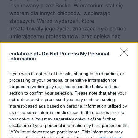
inspirowany przez Bosko. W oratorium stał się
wzorem dla innych chłopców, wspierając
słabszych. Wśród wydarzeń, które
ukształtowały jego życie, znacząca była pomoc
umierającemu protestantowi oraz opieka nad
starszą kobietą znajdującą się na łożu śmierci.
Te akty miłosierdzia pokazują głęboką troskę o
cudaboze.pl -
Do Not Process My Personal
Information
innych. Niestety, Dominik cierpiał na poważną
chorobę płucną. Zmarł w wieku 15 lat, 9 marca
If you wish to opt-out of the sale, sharing to third parties, or
1857 roku.
processing of your personal or sensitive information for
targeted advertising by us, please use the below opt-out
Święty Dominik Savio –
section to confirm your selection. Please note that after your
opt-out request is processed you may continue seeing
kult
interest-based ads based on personal information utilized by
us or personal information disclosed to third parties prior to
your opt-out. You may separately opt-out of the further
Kult zyskał znaczenie nie tylko z powodu
disclosure of your personal information by third parties on the
młodości, ale również ze względu na przykład,
IAB’s list of downstream participants. This information may
jaki stanowił. Relikwie tego świętego