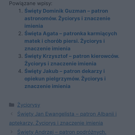
Powiązane wpisy:
Święty Dominik Guzman – patron
astronomów. Życiorys i znaczenie
imienia
Święta Agata – patronka karmiących
matek i chorób piersi. Życiorys i
znaczenie imienia
Święty Krzysztof – patron kierowców.
Życiorys i znaczenie imienia
Święty Jakub – patron dekarzy i
opiekun pielgrzymów. Życiorys i
znaczenie imienia
Kategorie
Życiorysy
Święty Jan Ewangelista – patron Albanii i
aptekarzy. Życiorys i znaczenie imienia
Święty Andrzej – patron podróżnych.