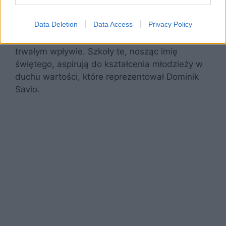
Nazwanie szkół jego imieniem w Polsce, takich
jak Collegium Gostynianum w Lublinie czy
Data Deletion
Data Access
Privacy Policy
Publiczne Liceum Ogólnokształcące Sióstr
Salezjanek w Krakowie, świadczy o jego
trwałym wpływie. Szkoły te, nosząc imię
świętego, aspirują do kształcenia młodzieży w
duchu wartości, które reprezentował Dominik
Savio.