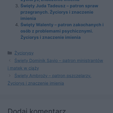
Święty Juda Tadeusz – patron spraw
przegranych. Życiorys i znaczenie
imienia
Święty Walenty – patron zakochanych i
osób z problemami psychicznymi.
Życiorys i znaczenie imienia
Kategorie
Życiorysy
Święty Dominik Savio – patron ministrantów
i matek w ciąży
Święty Ambroży – patron pszczelarzy.
Życiorys i znaczenie imienia
Dodaj komentarz