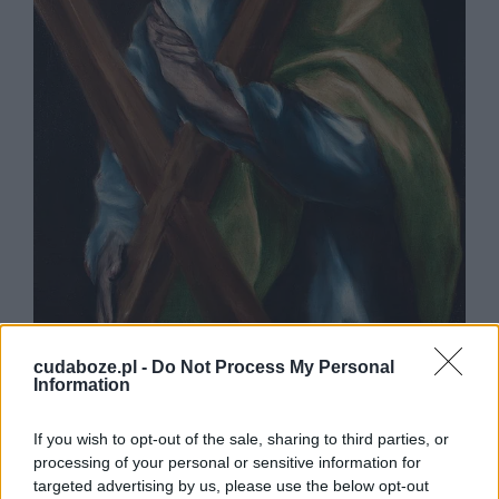
Święty Andrzej – El Greco (1610-1614)
cudaboze.pl -
Do Not Process My Personal
W ikonografii chrześcijańskiej Andrzej jest
Information
przedstawiany jako starszy mężczyzna o
siwych włosach i brodzie, często z
If you wish to opt-out of the sale, sharing to third parties, or
charakterystycznym krzyżem, który przypomina
processing of your personal or sensitive information for
literę X. Bywa również ukazywany z księgą,
targeted advertising by us, please use the below opt-out