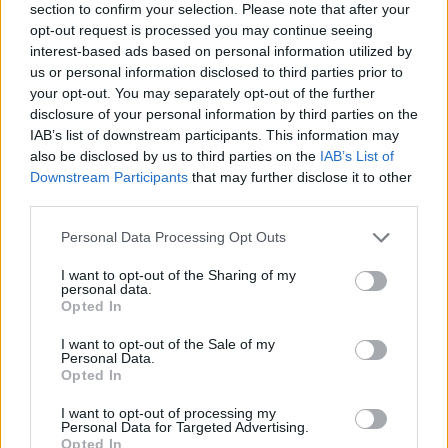
section to confirm your selection. Please note that after your
rybą lub siecią, co nawiązuje do pochodzenia i
opt-out request is processed you may continue seeing
działalności jako rybaka oraz misji apostolskiej.
interest-based ads based on personal information utilized by
Jego obraz w sztuce stał się symbolem
us or personal information disclosed to third parties prior to
wierności, poświęcenia i męczeństwa.
your opt-out. You may separately opt-out of the further
Działalność misyjna, pełna cudownych
disclosure of your personal information by third parties on the
wydarzeń, została opisana w apokryficznych
IAB’s list of downstream participants. This information may
also be disclosed by us to third parties on the
IAB’s List of
źródłach. Opowieści te mówią o wielu cudach,
Downstream Participants
that may further disclose it to other
w tym o wskrzeszaniu zmarłych, które miały
third parties.
miejsce podczas podróży ewangelizacyjnych. W
Polsce jest on szczególnie ceniony, co
Personal Data Processing Opt Outs
manifestuje się w obchodach andrzejkowych,
I want to opt-out of the Sharing of my
będących okazją do wróżb i zabaw ludowych.
personal data.
Opted In
Tradycje te, choć ewoluowały, nadal są żywe i
świadczą o głębokim oddaniu.
I want to opt-out of the Sale of my
Personal Data.
Opted In
I want to opt-out of processing my
Personal Data for Targeted Advertising.
Opted In