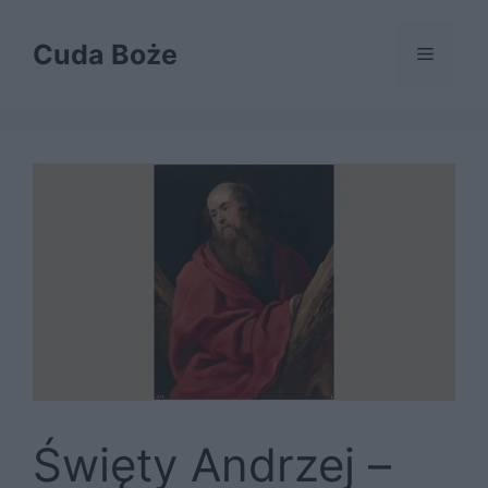
Przejdź
do
Cuda Boże
Menu
treści
Święty Andrzej –