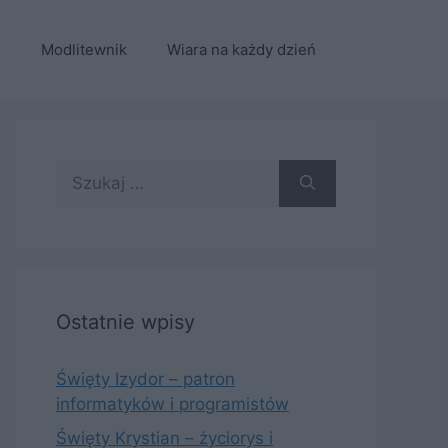
e
Modlitewnik
Wiara na każdy dzień
Szukaj:
Ostatnie wpisy
Święty Izydor – patron
informatyków i programistów
Święty Krystian – życiorys i