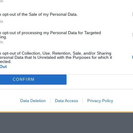
In
o opt-out of the Sale of my Personal Data.
In
 puchar, Alonzo Cano (1635-1637)
to opt-out of processing my Personal Data for Targeted
enia się po imieniu, jednak uważa się, że był
ing.
In
liski uczestnik życia Jezusa, był obecny przy
z trzech uczniów, którzy towarzyszyli
o opt-out of Collection, Use, Retention, Sale, and/or Sharing
ersonal Data that Is Unrelated with the Purposes for which it
rze, wskrzeszenia córki Jaira oraz w Ogrodzie
lected.
ł od Jezusa przydomek „Boanerges”, czyli
Out
kterze w głoszeniu wiary. Jan miał także zaszczyt
CONFIRM
Data Deletion
Data Access
Privacy Policy