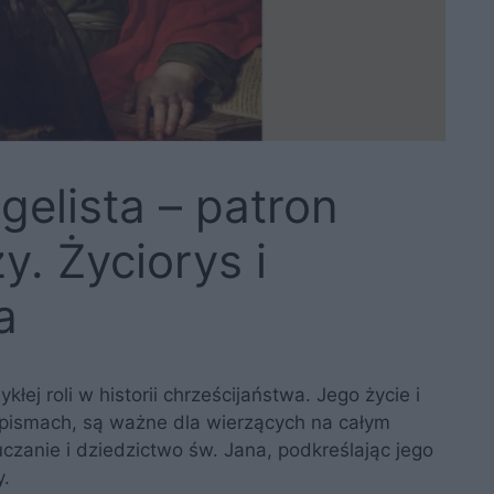
elista – patron
y. Życiorys i
a
łej roli w historii chrześcijaństwa. Jego życie i
h pismach, są ważne dla wierzących na całym
uczanie i dziedzictwo św. Jana, podkreślając jego
y.