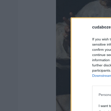
cudaboze.
If you wish 
sensitive in
confirm you
continue se
information 
further disc
participants
Downstream 
Persona
I want t