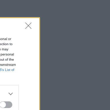
sonal or
ection to
ou may
 personal
out of the
 downstream
B’s List of