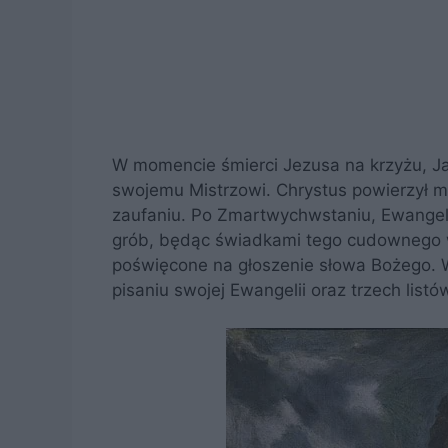
W momencie śmierci Jezusa na krzyżu, Jan
swojemu Mistrzowi. Chrystus powierzył m
zaufaniu. Po Zmartwychwstaniu, Ewangeli
grób, będąc świadkami tego cudownego wy
poświęcone na głoszenie słowa Bożego. W 
pisaniu swojej Ewangelii oraz trzech listó