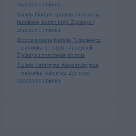
znaczenie imienia
Święty Florian – patron strażaków,
hutników, kominiarzy. Życiorys i
znaczenie imienia
Błogosławiona Natalia Tułasiewicz
– patronka polskich nauczycieli.
Życiorys i znaczenie imienia
Święta Katarzyna Aleksandryjska
– patronka kolejarzy. Życiorys i
znaczenie imienia