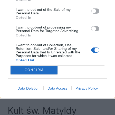
Ptasznika, pozostawiła ją samą z obowiązkami
I want to opt-out of the Sale of my
wobec rodziny i państwa, co czyni ją
Personal Data.
Opted In
przykładem siły i odwagi w trudnych sytuacjach
życiowych. Matylda, będąc także patronką
I want to opt-out of processing my
dużych rodzin, reprezentuje wartości rodzinne i
Personal Data for Targeted Advertising.
Opted In
opiekę nad bliskimi. Jej własna rodzina, licząca
pięcioro dzieci, jest świadectwem
I want to opt-out of Collection, Use,
Retention, Sale, and/or Sharing of my
zaangażowania w wychowanie i dbanie o
Personal Data that Is Unrelated with the
Purposes for which it was collected.
rodzinę. Dodatkowo, jako patronka rodziców,
Opted Out
którzy stracili potomstwo, Matylda jest
symbolem pocieszenia i nadziei. Choć jej
CONFIRM
własne dzieci dożyły wieku dorosłego, to
zmagania i konflikty, które miały miejsce w jej
rodzinie, pokazują, że rozumiała ból i smutek
Data Deletion
Data Access
Privacy Policy
rodzicielski.
Kult św. Matyldy