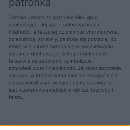
patronka
Została uznana za patronkę kilku grup
społecznych. Jej życie, pełne wyzwań i
trudności, a także jej działalność charytatywna i
opiekuńcza, sprawiły, że stała się postacią, do
której wielu ludzi zwraca się w poszukiwaniu
wsparcia duchowego. Jako patronka osób
fałszywie oskarżonych, symbolizuje
sprawiedliwość i niewinność. Jej doświadczenie
życiowe, w którym sama musiała zmagać się z
niesprawiedliwymi oskarżeniami, sprawia, że
jest wzorem wytrwałości w obliczu krzywdy i
fałszu.