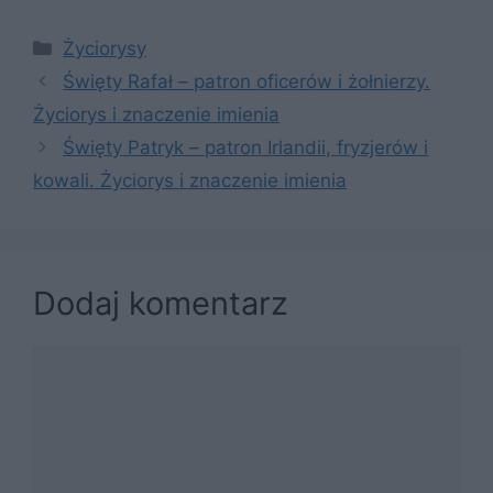
Kategorie
Życiorysy
Święty Rafał – patron oficerów i żołnierzy.
Życiorys i znaczenie imienia
Święty Patryk – patron Irlandii, fryzjerów i
kowali. Życiorys i znaczenie imienia
Dodaj komentarz
Komentarz