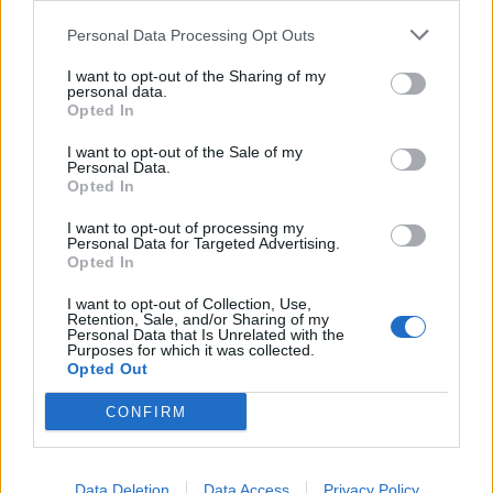
istotom żywym;
Personal Data Processing Opt Outs
wysiłek
– podejmowanie wysiłku w życiu,
powinno być związane ze szczerymi,
I want to opt-out of the Sharing of my
personal data.
dobrymi intencjami;
Opted In
uważność
– uważność umożliwia
I want to opt-out of the Sale of my
zanurzenie w codzienności i
Personal Data.
zaangażowane wykonywanie
Opted In
przedsięwziętych czynności;
I want to opt-out of processing my
medytacja
– dzięki medytacji można
Personal Data for Targeted Advertising.
Opted In
osiągnąć stan, który pozwala pozbyć się
swojego „ego” i poświęcić rozmyślaniom
I want to opt-out of Collection, Use,
dotyczącym zarówno duchowości, jak i
Retention, Sale, and/or Sharing of my
Personal Data that Is Unrelated with the
rzeczywistości.
Purposes for which it was collected.
Opted Out
Karma w buddyzmie
CONFIRM
Aby zrozumieć czym jest karma, należy
Data Deletion
Data Access
Privacy Policy