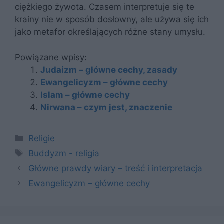
ciężkiego żywota. Czasem interpretuje się te
krainy nie w sposób dosłowny, ale używa się ich
jako metafor określających różne stany umysłu.
Powiązane wpisy:
Judaizm – główne cechy, zasady
Ewangelicyzm – główne cechy
Islam – główne cechy
Nirwana – czym jest, znaczenie
Kategorie
Religie
Tagi
Buddyzm - religia
Główne prawdy wiary – treść i interpretacja
Ewangelicyzm – główne cechy