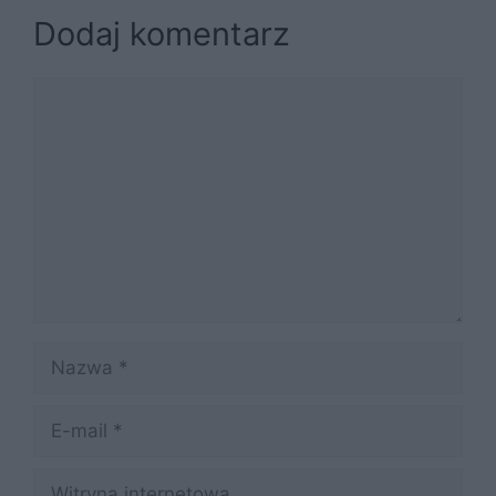
Dodaj komentarz
Komentarz
Nazwa
E-
mail
Witryna