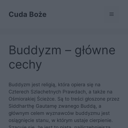
Przejdź
do
Cuda Boże
Menu
treści
Buddyzm – główne
cechy
Buddyzm jest religią, która opiera się na
Czterech Szlachetnych Prawdach, a także na
Ośmiorakiej Ścieżce. Są to treści głoszone przez
Siddharthę Gautamę zwanego Buddą, a
głównym celem wyznawców buddyzmu jest
osiągnięcie stanu, w którym ustaje cierpienie.
Szacuje się, że jest to piąta, najliczebniejsza