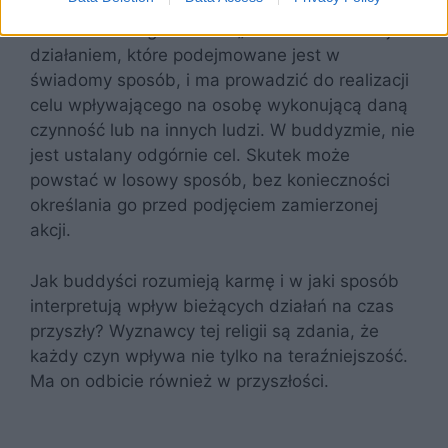
najpierw zapoznać się z dosłownym
znaczeniem tego słowa – „działanie”. Karma jest
działaniem, które podejmowane jest w
świadomy sposób, i ma prowadzić do realizacji
celu wpływającego na osobę wykonującą daną
czynność lub na innych ludzi. W buddyzmie, nie
jest ustalany odgórnie cel. Skutek może
powstać w losowy sposób, bez konieczności
określania go przed podjęciem zamierzonej
akcji.
Jak buddyści rozumieją karmę i w jaki sposób
interpretują wpływ bieżących działań na czas
przyszły? Wyznawcy tej religii są zdania, że
każdy czyn wpływa nie tylko na teraźniejszość.
Ma on odbicie również w przyszłości.