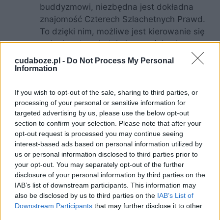
buddyzmowi, niezbędna jest dokładna
znajomość Czterech Szlachetnych Prawd.
To dzięki nim, możliwe jest kierowanie się
w życiu odpowiednimi wartościami;
postanowienie
– wyznawca buddyzmu
cudaboze.pl -
Do Not Process My Personal
powinien zrezygnować z wyrządzania
Information
jakiegokolwiek zła. Niezbędne jest też
wyrzeczenie się działania ze złym
If you wish to opt-out of the sale, sharing to third parties, or
processing of your personal or sensitive information for
zamiarem;
targeted advertising by us, please use the below opt-out
słowo
– codzienne wypowiedzi nie mogą
section to confirm your selection. Please note that after your
zawierać kłamstw, oszczerstw, ani
opt-out request is processed you may continue seeing
wszelkiego rodzaju języka wpływającego
interest-based ads based on personal information utilized by
na powstawanie konfliktów;
us or personal information disclosed to third parties prior to
your opt-out. You may separately opt-out of the further
czyn
– haniebne czyny takie jak
disclosure of your personal information by third parties on the
morderstwa czy kradzieże nie mogą być
IAB’s list of downstream participants. This information may
częścią dobrego życia;
also be disclosed by us to third parties on the
IAB’s List of
zarobkowanie
– praca gwarantująca
Downstream Participants
that may further disclose it to other
utrzymanie nie może szkodzić innym
third parties.