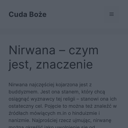
Przejdź
do
Cuda Boże
Menu
treści
Nirwana – czym
jest, znaczenie
Nirwana najczęściej kojarzona jest z
buddyzmem. Jest ona stanem, który chcą
osiągnąć wyznawcy tej religii – stanowi ona ich
ostateczny cel. Pojęcie to można też znaleźć w
źródłach mówiących m.in o hinduizmie i
nanizmie. Najprościej rzecz ujmując, nirwanę
można określić jako uwolnienie się od