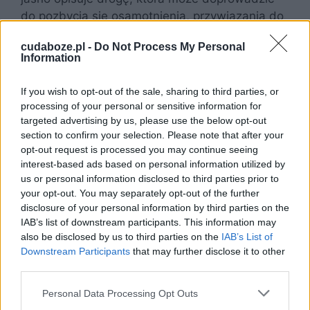
do pozbycia się osamotnienia, przywiązania do
dóbr materialnych i wszelkiego innego zła.
cudaboze.pl -
Do Not Process My Personal
Oświecony stan nirwany może zostać
Information
osiągnięty poprzez stosowanie w swoim życiu
ośmiorakiej ścieżki. Z czego się ona składa?
If you wish to opt-out of the sale, sharing to third parties, or
processing of your personal or sensitive information for
Droga właściwego poglądu – umysł
targeted advertising by us, please use the below opt-out
section to confirm your selection. Please note that after your
powinien być zaangażowany w
opt-out request is processed you may continue seeing
otaczającą go rzeczywistość. Człowiek
interest-based ads based on personal information utilized by
nie powinien ulegać iluzjom, a podstawą
us or personal information disclosed to third parties prior to
osądu powinny być jedynie fakty.
your opt-out. You may separately opt-out of the further
Droga właściwego myślenia – podobnie
disclosure of your personal information by third parties on the
IAB’s list of downstream participants. This information may
jak w mówię, również w myślach należy
also be disclosed by us to third parties on the
IAB’s List of
pamiętać o przykazaniach i kierować się
Downstream Participants
that may further disclose it to other
dobrem bliźniego.
third parties.
Droga właściwej mowy – wypowiedzi
powinny być szczere. Nie mogą
Personal Data Processing Opt Outs