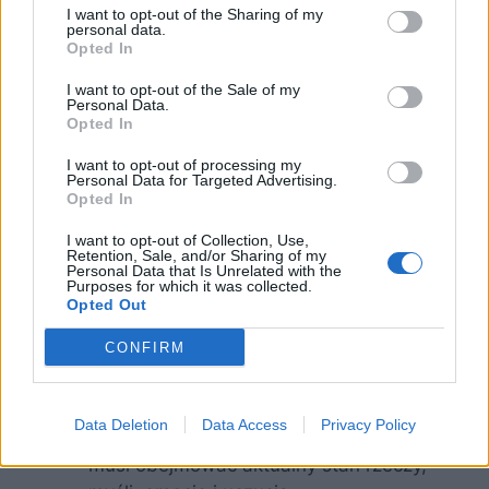
cechować się hipokryzją, ani być
I want to opt-out of the Sharing of my
przesiąknięte niegodnymi pobudkami.
personal data.
Opted In
Droga właściwego postępowania – składa
się z pięciu obszarów – wymaga
I want to opt-out of the Sale of my
Personal Data.
wyrzeczenia się złej mowy, alkoholu i
Opted In
innych używek, błahego traktowania
seksualności i nadużyć w tej sferze,
I want to opt-out of processing my
Personal Data for Targeted Advertising.
kradzieży i przywłaszczeń, a także
Opted In
działania ze szkodą dla istot żywych.
I want to opt-out of Collection, Use,
Droga właściwego zarabiania – praca
Retention, Sale, and/or Sharing of my
Personal Data that Is Unrelated with the
zapewniająca dobra materialne nie może
Purposes for which it was collected.
naruszać praw innych istot. Zadania
Opted Out
zawodowe powinny być zgodne z
CONFIRM
przykazaniami i nie mogą łamać zasad
religijnych. Nie mogą być też sprzeczne z
wyznawanymi wartościami.
Data Deletion
Data Access
Privacy Policy
Droga właściwego skupienia – skupienie
musi obejmować aktualny stan rzeczy,