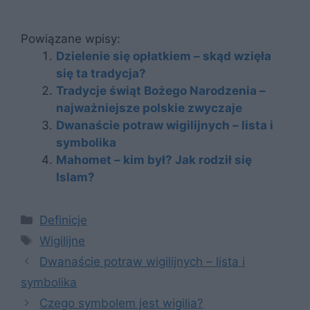
Powiązane wpisy:
Dzielenie się opłatkiem – skąd wzięła
się ta tradycja?
Tradycje świąt Bożego Narodzenia –
najważniejsze polskie zwyczaje
Dwanaście potraw wigilijnych – lista i
symbolika
Mahomet – kim był? Jak rodził się
Islam?
Kategorie
Definicje
Tagi
Wigilijne
Dwanaście potraw wigilijnych – lista i
symbolika
Czego symbolem jest wigilia?