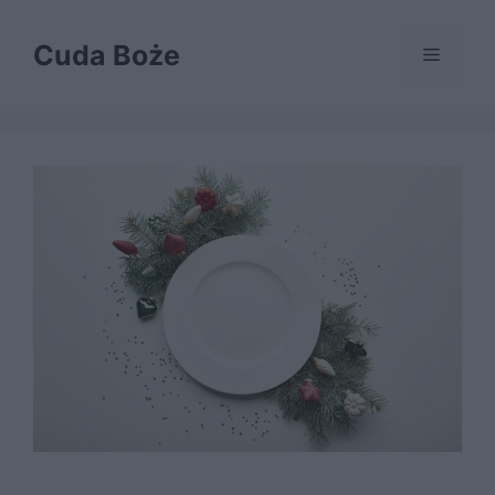
Przejdź
do
Cuda Boże
Menu
treści