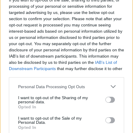
If you wish to opt-out of the sale, sharing to third parties, or
kolacji wigilijnej?
processing of your personal or sensitive information for
targeted advertising by us, please use the below opt-out
section to confirm your selection. Please note that after your
opt-out request is processed you may continue seeing
Obecnie dodatkowy talerz jest przygotowywany
interest-based ads based on personal information utilized by
dla gościa, który mógłby pojawić się
us or personal information disclosed to third parties prior to
niespodziewanie prosząc o przyjęcie go na
your opt-out. You may separately opt-out of the further
kolację. Najczęściej osobę tą określa się
disclosure of your personal information by third parties on the
mianem zagubionego wędrowca. Ten pusty
IAB’s list of downstream participants. This information may
talerz symbolizuje gościnność i otwartość, która
also be disclosed by us to third parties on the
IAB’s List of
Downstream Participants
that may further disclose it to other
jest niezwykle ważna podczas świąt Bożego
third parties.
Narodzenia. Większość zwyczajów, które są
częścią grudniowych dni jest związana z
Personal Data Processing Opt Outs
pielęgnowaniem relacji z bliskimi i bycie
I want to opt-out of the Sharing of my
pozytywnie nastawionym w stosunkach
personal data.
międzyludzkich. Dzięki wykonywaniu pewnych
Opted In
tradycyjnych czynności można znaleźć okazję
I want to opt-out of the Sale of my
do refleksji i stworzyć pretekst do rozpoczęcia
Personal Data.
Opted In
rozmowy w gronie rodziny i przyjaciół.