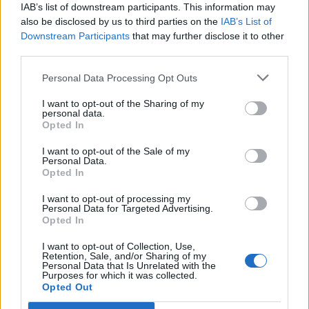
IAB’s list of downstream participants. This information may
also be disclosed by us to third parties on the
IAB’s List of
Protoewangelia ma spory wpływ na
Downstream Participants
that may further disclose it to other
third parties.
chrześcijańską doktrynę i kult. Przepowiednia ta
jest fundamentem dla przekonania, że
Personal Data Processing Opt Outs
zbawienie jest dostępne dla wszystkich ludzi
dzięki pośrednictwu Jezusa Chrystusa. W tej
I want to opt-out of the Sharing of my
personal data.
jednej scenie, zawartej w kilku krótkich
Opted In
wersetach, zawiera się głębokie przesłanie
I want to opt-out of the Sale of my
nadziei i zbawienia, które jest głównym
Personal Data.
punktem chrześcijańskiej wiary.
Opted In
I want to opt-out of processing my
Podsumowując, protoewangelia przedstawia
Personal Data for Targeted Advertising.
Opted In
pierwszą zapowiedź przyjścia Jezusa Chrystusa
jako Zbawiciela. Symbolizuje wieczną walkę
I want to opt-out of Collection, Use,
Retention, Sale, and/or Sharing of my
między dobrem a złem i zapowiada zwycięstwo
Personal Data that Is Unrelated with the
Purposes for which it was collected.
dobra. Zmiany w interpretacji tego fragmentu
Opted Out
świadczą o jego głębokim znaczeniu i wpływie