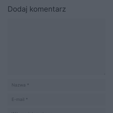
Dodaj komentarz
Komentarz
Nazwa
E-
mail
Witryna