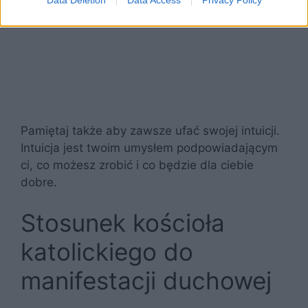
Pamiętaj także aby zawsze ufać swojej intuicji.
Intuicja jest twoim umysłem podpowiadającym
ci, co możesz zrobić i co będzie dla ciebie
dobre.
Stosunek kościoła
katolickiego do
manifestacji duchowej