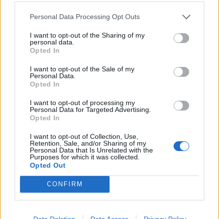
przemyślana, zastanów się co pragniesz
osiągnąć i dlaczego; jakie kroki możesz
Personal Data Processing Opt Outs
poczynić w tym celu oraz co cię blokuje. Pomyśl
I want to opt-out of the Sharing of my
nad tym, jaką energię chcesz otrzymać, a jaką
personal data.
Opted In
energię dajesz innym ludziom – pamiętaj, że
przyciągasz to, co sam oddajesz.
I want to opt-out of the Sale of my
Personal Data.
Opted In
I want to opt-out of processing my
Personal Data for Targeted Advertising.
Opted In
I want to opt-out of Collection, Use,
Retention, Sale, and/or Sharing of my
Personal Data that Is Unrelated with the
Purposes for which it was collected.
Opted Out
CONFIRM
Data Deletion
Data Access
Privacy Policy