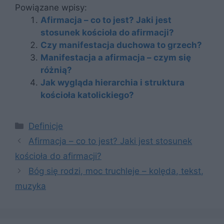
Powiązane wpisy:
Afirmacja – co to jest? Jaki jest
stosunek kościoła do afirmacji?
Czy manifestacja duchowa to grzech?
Manifestacja a afirmacja – czym się
różnią?
Jak wygląda hierarchia i struktura
kościoła katolickiego?
Kategorie
Definicje
Afirmacja – co to jest? Jaki jest stosunek
kościoła do afirmacji?
Bóg się rodzi, moc truchleje – kolęda, tekst,
muzyka