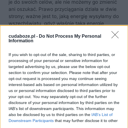
je do swoich celów, ale nie możemy go zmienić
ani oszukać. Prawo przyciągania działa w dwie
strony; ważne jest to, jaką energię wysyłamy do
wszechświatu, gdyż właśnie taką energię
otrzymamy w odpowiedzi na nasze
cudaboze.pl -
Do Not Process My Personal
manifestacje.
Information
Jak wykorzystać prawo
If you wish to opt-out of the sale, sharing to third parties, or
przyciągania do manifestacji
processing of your personal or sensitive information for
targeted advertising by us, please use the below opt-out
duchowej?
section to confirm your selection. Please note that after your
opt-out request is processed you may continue seeing
interest-based ads based on personal information utilized by
Aby efektywnie wykorzystać prawo
us or personal information disclosed to third parties prior to
przyciągania do naszych celów, należy przede
your opt-out. You may separately opt-out of the further
wszystkim stworzyć konkretną intencję naszej
disclosure of your personal information by third parties on the
manifestacji. Musisz wiedzieć czego chcieć i
IAB’s list of downstream participants. This information may
also be disclosed by us to third parties on the
IAB’s List of
być tego pewny – tylko wtedy wszechświat
Downstream Participants
that may further disclose it to other
będzie w stanie ją spełnić. Aby intencja była
third parties.