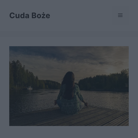
Przejdź
do
Cuda Boże
Menu
treści