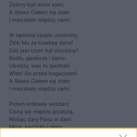
Żeśmy byli winni sami,
A Słowo Ciałem się stało
I mieszkało między nami.
W nędznej szopie urodzony,
Żłób Mu za kolebkę dano!
Cóż jest czym był otoczony?
Bydło, pasterze i siano.
Ubodzy, was to spotkało
Witać Go przed bogaczami!
A Słowo Ciałem się stało
I mieszkało między nami.
Potem królowie widziani
Cisną się między prostotą,
Niosąc dary Panu w dani:
Mirrę, kadzidło i złoto.
Bóstwo to razem zmieszało