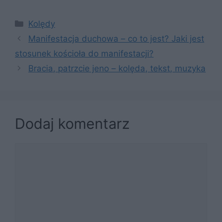
Kategorie
Kolędy
Manifestacja duchowa – co to jest? Jaki jest
stosunek kościoła do manifestacji?
Bracia, patrzcie jeno – kolęda, tekst, muzyka
Dodaj komentarz
Komentarz