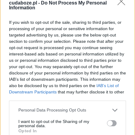
cudaboze.pl -
Do Not Process My Personal
Z wieśniaczymi ofiarami.
Information
A Słowo Ciałem się stało
I mieszkało między nami.
If you wish to opt-out of the sale, sharing to third parties, or
processing of your personal or sensitive information for
Podnieś rękę, Boże Dziecię,
targeted advertising by us, please use the below opt-out
section to confirm your selection. Please note that after your
Błogosław Ojczyznę miłą!
opt-out request is processed you may continue seeing
W dobrych radach, w dobrym bycie
interest-based ads based on personal information utilized by
Wspieraj jej siłę swą siłą.
us or personal information disclosed to third parties prior to
Dom nasz i majętność całą,
your opt-out. You may separately opt-out of the further
I wszystkie wioski z miastami.
disclosure of your personal information by third parties on the
IAB’s list of downstream participants. This information may
A Słowo Ciałem się stało
also be disclosed by us to third parties on the
IAB’s List of
I mieszkało między nami.
Downstream Participants
that may further disclose it to other
third parties.
Bóg się rodzi, moc
Personal Data Processing Opt Outs
truchleje – muzyka
I want to opt-out of the Sharing of my
personal data.
Opted In