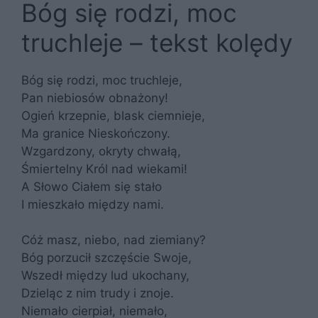
Bóg się rodzi, moc
truchleje – tekst kolędy
Bóg się rodzi, moc truchleje,
Pan niebiosów obnażony!
Ogień krzepnie, blask ciemnieje,
Ma granice Nieskończony.
Wzgardzony, okryty chwałą,
Śmiertelny Król nad wiekami!
A Słowo Ciałem się stało
I mieszkało między nami.
Cóż masz, niebo, nad ziemiany?
Bóg porzucił szczęście Swoje,
Wszedł między lud ukochany,
Dzieląc z nim trudy i znoje.
Niemało cierpiał, niemało,