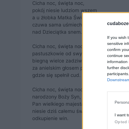
Cicha noc, święta noc,
pokój niesie ludziom wszem
a u żłobka Matka Święta
cudaboze.
czuwa sama uśmiechnięta,
nad Dzieciątka snem.
If you wish 
sensitive in
Cicha noc, święta noc,
confirm you
pastuszkowie od swych trzód
continue se
biegną wielce zadziwieni,
information 
za anielskim głosem pieni,
further disc
participants
gdzie się spełnił cud.
Downstream 
Cicha noc, święta noc,
narodzony Boży Syn,
Persona
Pan wielkiego majestatu,
niesie dziś całemu światu
I want t
odkupienie win.
Opted 