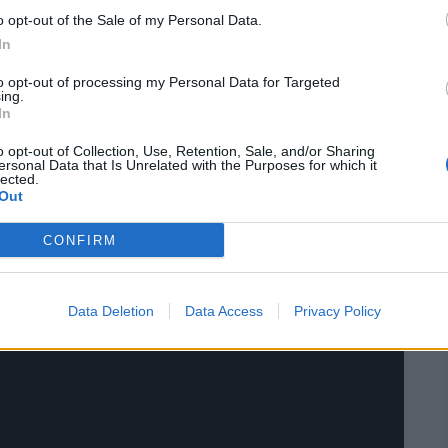
o opt-out of the Sale of my Personal Data.
In
to opt-out of processing my Personal Data for Targeted
ing.
In
o opt-out of Collection, Use, Retention, Sale, and/or Sharing
oc – muzyka
ersonal Data that Is Unrelated with the Purposes for which it
lected.
Out
CONFIRM
Data Deletion
Data Access
Privacy Policy