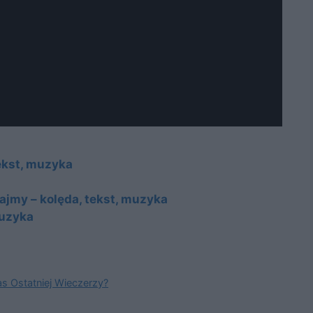
tekst, muzyka
jmy – kolęda, tekst, muzyka
muzyka
s Ostatniej Wieczerzy?