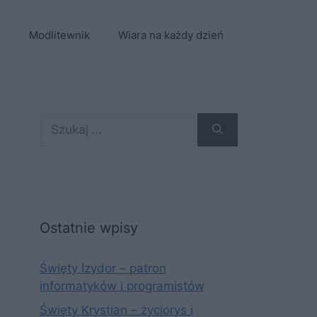
e
Modlitewnik
Wiara na każdy dzień
Szukaj:
Ostatnie wpisy
Święty Izydor – patron
informatyków i programistów
Święty Krystian – życiorys i