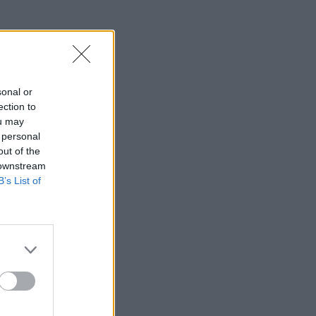
sonal or
ection to
ou may
 personal
out of the
 downstream
B’s List of