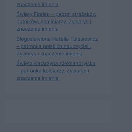
znaczenie imienia
Święty Florian – patron strażaków,
hutników, kominiarzy. Życiorys i
znaczenie imienia
Błogosławiona Natalia Tułasiewicz
– patronka polskich nauczycieli.
Życiorys i znaczenie imienia
Święta Katarzyna Aleksandryjska
– patronka kolejarzy. Życiorys i
znaczenie imienia