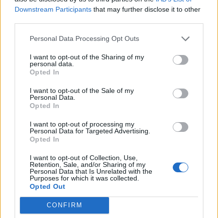
Downstream Participants
that may further disclose it to other
Testamencie. Podczas niej, ludzkość ma
third parties.
dostąpić wielkiego cierpienia, które zostanie
zesłane na ziemię niespodziewanie. A czym
Personal Data Processing Opt Outs
konkretnie objawi się ten moment?
I want to opt-out of the Sharing of my
Towarzyszyć mu będą różne zjawiska
personal data.
kosmiczne, uzbrojone wojska, ogień i złość. Na
Opted In
ten moment czekają wszyscy chrześcijanie.
I want to opt-out of the Sale of my
Zanim on nastąpi, powinni poświęcić się
Personal Data.
Opted In
szerzeniu słowa Bożego i pomaganiu bliźnim.
I want to opt-out of processing my
Personal Data for Targeted Advertising.
Opted In
I want to opt-out of Collection, Use,
Retention, Sale, and/or Sharing of my
Personal Data that Is Unrelated with the
Purposes for which it was collected.
Opted Out
CONFIRM