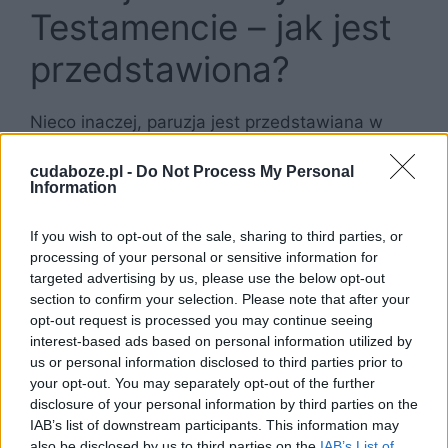
Testamencie – jak jest
przedstawiona?
Nieco inaczej, paruzja jest przedstawiana w
Nowym Testamencie. Jej interpretacja różni się
nieco od znaczenia przypisywanego paruzji
cudaboze.pl -
Do Not Process My Personal
Information
przez Stary Testament. Tutaj na ziemię ma
zstąpić Chrystus. Syn Boży podejmie się
If you wish to opt-out of the sale, sharing to third parties, or
wskrzeszenia zmarłych i to właśnie on osądzi
processing of your personal or sensitive information for
osoby żyjące, przebywające w tym czasie w
targeted advertising by us, please use the below opt-out
świecie ziemskim. Fragmentem Biblii, który
section to confirm your selection. Please note that after your
opt-out request is processed you may continue seeing
skupia się jedynie na paruzji, jest Apokalipsa
interest-based ads based on personal information utilized by
według św. Jana. Wzmianki na ten temat
us or personal information disclosed to third parties prior to
można także znaleźć w Ewangeliach autorstwa
your opt-out. You may separately opt-out of the further
innych uczniów Jezusa.
disclosure of your personal information by third parties on the
IAB’s list of downstream participants. This information may
also be disclosed by us to third parties on the
Jak paruzja jest przedstawiana w Nowym
IAB’s List of