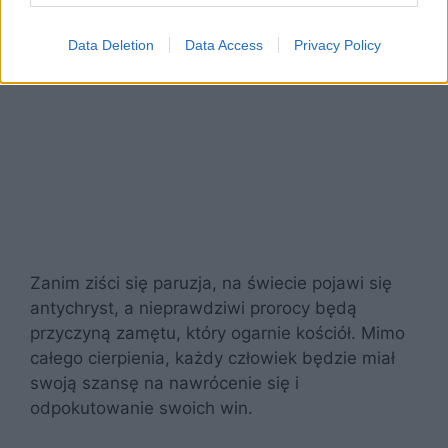
Data Deletion
Data Access
Privacy Policy
Zanim ziści się paruzja, na świecie pojawi się
antychryst, a nieprawdziwi prorocy będą
przyczyną zamętu, który ogarnie kościół. Mimo
całego cierpienia, każdy człowiek będzie miał
swoją szansę na nawrócenie się i
odpokutowanie swoich win.