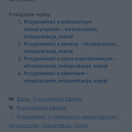
Powiązane wpisy:
Przypowieść o miłosiernym
samarytaninie – streszczenie,
interpretacja, morał
Przypowieść o siewcy – streszczenie,
interpretacja, morał
Przypowieść o synu marnotrawnym –
streszczenie, interpretacja, morał
Przypowieść o talentach –
streszczenie, interpretacja, morał
Kategorie
Biblia
,
Przypowieści biblijne
Tagi
Przypowieści biblijne
Przypowieść o miłosiernym samarytaninie –
streszczenie, interpretacja, morał