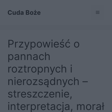
Przejdź
do
Cuda Boże
Menu
treści
Przypowieść o
pannach
roztropnych i
nierozsądnych –
streszczenie,
interpretacja, morał