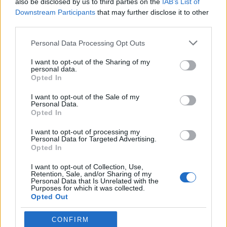
also be disclosed by us to third parties on the
IAB’s List of
Downstream Participants
that may further disclose it to other
third parties.
Personal Data Processing Opt Outs
I want to opt-out of the Sharing of my
Jakie jest przesłanie
personal data.
Opted In
tego fragmentu Biblii?
I want to opt-out of the Sale of my
Personal Data.
Opted In
Dwie grupy panien mają symbolizować różne
I want to opt-out of processing my
podejścia do spotkania z Bogiem. Pan młody
Personal Data for Targeted Advertising.
jest tu alegorią Boga, a moment stanięcia przed
Opted In
drzwiami sali weselnej może zostać
I want to opt-out of Collection, Use,
przyrównany do śmierci lub dnia sądu
Retention, Sale, and/or Sharing of my
Personal Data that Is Unrelated with the
ostatecznego. Panny, które zawczasu zadbały o
Purposes for which it was collected.
Opted Out
przygotowanie się na spotkanie, bez problemu
zostały wpuszczone do symbolicznego nieba. Z
CONFIRM
kolei te, które spóźniły się, czekały w bierny