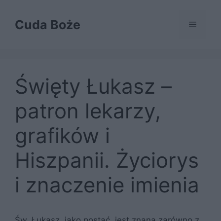
Przejdź
do
Cuda Boże
Menu
treści
Święty Łukasz –
patron lekarzy,
grafików i
Hiszpanii. Życiorys
i znaczenie imienia
Św. Łukasz, jako postać, jest znana zarówno z