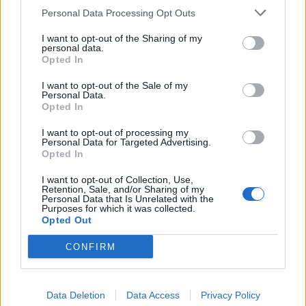
Personal Data Processing Opt Outs
Oprócz patronatu nad zawodami, św. Łukasz
jest też uznawany za opiekuna pewnych miejsc.
I want to opt-out of the Sharing of my
personal data.
Jego związki z Hiszpanią i Achai wskazują na
Opted In
szeroki wpływ, który rozprzestrzenił się poza
granice Bliskiego Wschodu, gdzie spędził
I want to opt-out of the Sale of my
Personal Data.
większość swojego życia.
Opted In
I want to opt-out of processing my
Kult świętego Łukasza
Personal Data for Targeted Advertising.
Opted In
W ikonografii, jest często przedstawiany z
I want to opt-out of Collection, Use,
Retention, Sale, and/or Sharing of my
atrybutami, które odzwierciedlają różnorodne
Personal Data that Is Unrelated with the
Purposes for which it was collected.
talenty i zawody. Jako lekarz, bywa ukazywany
Opted Out
z narzędziami medycznymi. Jego związki z
pisarstwem są akcentowane poprzez
CONFIRM
przedstawianie go z piórem lub księgą, co
odnosi się do autorstwa Ewangelii oraz Dziejów
Data Deletion
Data Access
Privacy Policy
Apostolskich. Z kolei tradycja, która przypisuje