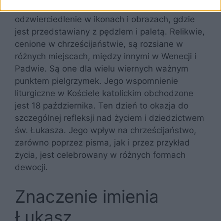
mu umiejętności malarskie, znajduje
odzwierciedlenie w ikonach i obrazach, gdzie
jest przedstawiany z pędzlem i paletą. Relikwie,
cenione w chrześcijaństwie, są rozsiane w
różnych miejscach, między innymi w Wenecji i
Padwie. Są one dla wielu wiernych ważnym
punktem pielgrzymek. Jego wspomnienie
liturgiczne w Kościele katolickim obchodzone
jest 18 października. Ten dzień to okazja do
szczególnej refleksji nad życiem i dziedzictwem
św. Łukasza. Jego wpływ na chrześcijaństwo,
zarówno poprzez pisma, jak i przez przykład
życia, jest celebrowany w różnych formach
dewocji.
Znaczenie imienia
Łukasz