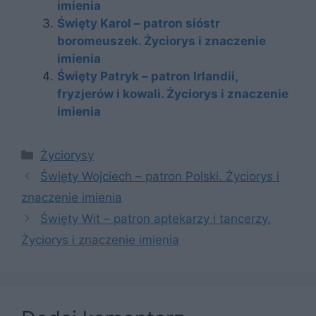
imienia
Święty Karol – patron sióstr
boromeuszek. Życiorys i znaczenie
imienia
Święty Patryk – patron Irlandii,
fryzjerów i kowali. Życiorys i znaczenie
imienia
Kategorie
Życiorysy
Święty Wojciech – patron Polski. Życiorys i
znaczenie imienia
Święty Wit – patron aptekarzy i tancerzy.
Życiorys i znaczenie imienia