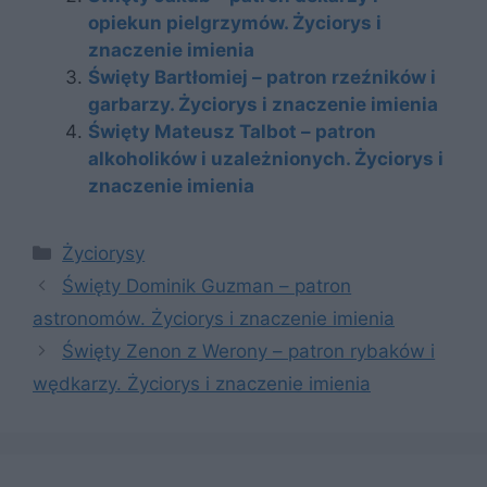
opiekun pielgrzymów. Życiorys i
znaczenie imienia
Święty Bartłomiej – patron rzeźników i
garbarzy. Życiorys i znaczenie imienia
Święty Mateusz Talbot – patron
alkoholików i uzależnionych. Życiorys i
znaczenie imienia
Kategorie
Życiorysy
Święty Dominik Guzman – patron
astronomów. Życiorys i znaczenie imienia
Święty Zenon z Werony – patron rybaków i
wędkarzy. Życiorys i znaczenie imienia