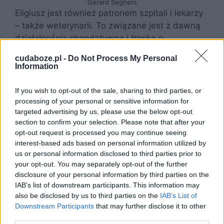
Gerard Seghers
Eligiusz jest również patronem szpitali i lekarzy
– także weterynarii. To związane jest z dawną
działalnością charytatywną i troską o
potrzebujących. Jego postawa życiowa, pełna
cudaboze.pl -
Do Not Process My Personal
empatii i poświęcenia, sprawia, że placówki
Information
medyczne często przywołują jego imię jako
symbol opieki i wsparcia dla chorych. W tej roli
If you wish to opt-out of the sale, sharing to third parties, or
Eligiusz symbolizuje nadzieję na lepsze jutro dla
processing of your personal or sensitive information for
targeted advertising by us, please use the below opt-out
tych, którzy cierpią. Oprócz tego, przypisuje mu
section to confirm your selection. Please note that after your
się dar uzdrawiania. Ta legenda związana jest z
opt-out request is processed you may continue seeing
działalnością jako biskupa i opiekuna ubogich.
interest-based ads based on personal information utilized by
Ludzie wierzą, że modlitwy mogą przynieść
us or personal information disclosed to third parties prior to
ulgę w cierpieniu. Jego postać jest symbolem
your opt-out. You may separately opt-out of the further
pocieszenia i nadziei dla tych, którzy zmagają
disclosure of your personal information by third parties on the
IAB’s list of downstream participants. This information may
się z chorobami.
also be disclosed by us to third parties on the
IAB’s List of
Downstream Participants
that may further disclose it to other
third parties.