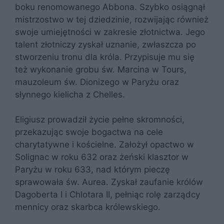
boku renomowanego Abbona. Szybko osiągnął
mistrzostwo w tej dziedzinie, rozwijając również
swoje umiejętności w zakresie złotnictwa. Jego
talent złotniczy zyskał uznanie, zwłaszcza po
stworzeniu tronu dla króla. Przypisuje mu się
też wykonanie grobu św. Marcina w Tours,
mauzoleum św. Dionizego w Paryżu oraz
słynnego kielicha z Chelles.
Eligiusz prowadził życie pełne skromności,
przekazując swoje bogactwa na cele
charytatywne i kościelne. Założył opactwo w
Solignac w roku 632 oraz żeński klasztor w
Paryżu w roku 633, nad którym pieczę
sprawowała św. Aurea. Zyskał zaufanie królów
Dagoberta I i Chlotara II, pełniąc rolę zarządcy
mennicy oraz skarbca królewskiego.