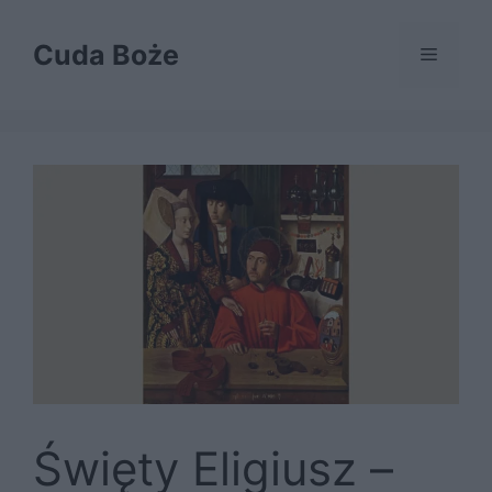
Przejdź
do
Cuda Boże
Menu
treści
Święty Eligiusz –