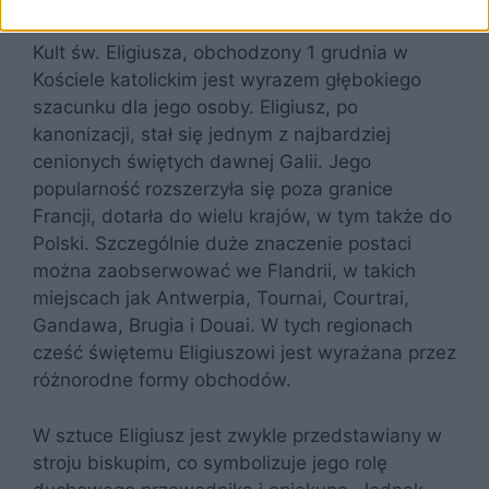
Kult św. Eligiusza, obchodzony 1 grudnia w
Kościele katolickim jest wyrazem głębokiego
szacunku dla jego osoby. Eligiusz, po
kanonizacji, stał się jednym z najbardziej
cenionych świętych dawnej Galii. Jego
popularność rozszerzyła się poza granice
Francji, dotarła do wielu krajów, w tym także do
Polski. Szczególnie duże znaczenie postaci
można zaobserwować we Flandrii, w takich
miejscach jak Antwerpia, Tournai, Courtrai,
Gandawa, Brugia i Douai. W tych regionach
cześć świętemu Eligiuszowi jest wyrażana przez
różnorodne formy obchodów.
W sztuce Eligiusz jest zwykle przedstawiany w
stroju biskupim, co symbolizuje jego rolę