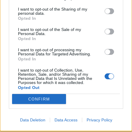
I want to opt-out of the Sharing of my
personal data.
Opted In
I want to opt-out of the Sale of my
Personal Data.
Opted In
Motywy religijne w
I want to opt-out of processing my
Personal Data for Targeted Advertising.
literaturze
Opted In
I want to opt-out of Collection, Use,
Retention, Sale, and/or Sharing of my
W literaturze nie brakuje przykładów, w których
Personal Data that Is Unrelated with the
Purposes for which it was collected.
miłość i religia przenikają się. Tak jak w dziele
Opted Out
„
Przedwiośnie
” Stefana Żeromskiego, gdzie
główny bohater w swojej duchowej podróży
CONFIRM
odkrywa miłość do ojczyzny i ludzi, tak w poezji
znajdziemy wiele utworów, które łączą uczucie
Data Deletion
Data Access
Privacy Policy
miłości z duchowością.