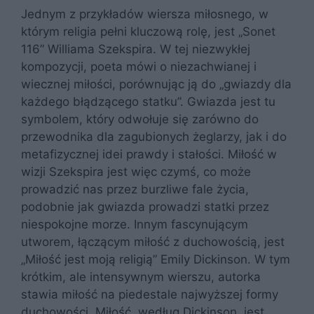
Jednym z przykładów wiersza miłosnego, w
którym religia pełni kluczową rolę, jest „Sonet
116” Williama Szekspira. W tej niezwykłej
kompozycji, poeta mówi o niezachwianej i
wiecznej miłości, porównując ją do „gwiazdy dla
każdego błądzącego statku”. Gwiazda jest tu
symbolem, który odwołuje się zarówno do
przewodnika dla zagubionych żeglarzy, jak i do
metafizycznej idei prawdy i stałości. Miłość w
wizji Szekspira jest więc czymś, co może
prowadzić nas przez burzliwe fale życia,
podobnie jak gwiazda prowadzi statki przez
niespokojne morze. Innym fascynującym
utworem, łączącym miłość z duchowością, jest
„Miłość jest moją religią” Emily Dickinson. W tym
krótkim, ale intensywnym wierszu, autorka
stawia miłość na piedestale najwyższej formy
duchowości. Miłość, według Dickinson, jest