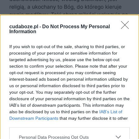
religią, a ukochany to Bóg, do którego kieruje
swoje modlitwy. Taki obraz miłości wskazuje na
bliski związek między uczuciem romantycznym
cudaboze.pl -
Do Not Process My Personal
a wiarą.
Information
If you wish to opt-out of the sale, sharing to third parties, or
processing of your personal or sensitive information for
targeted advertising by us, please use the below opt-out
section to confirm your selection. Please note that after your
opt-out request is processed you may continue seeing
interest-based ads based on personal information utilized by
us or personal information disclosed to third parties prior to
your opt-out. You may separately opt-out of the further
disclosure of your personal information by third parties on the
IAB’s list of downstream participants. This information may
also be disclosed by us to third parties on the
IAB’s List of
Downstream Participants
that may further disclose it to other
third parties.
Personal Data Processing Opt Outs