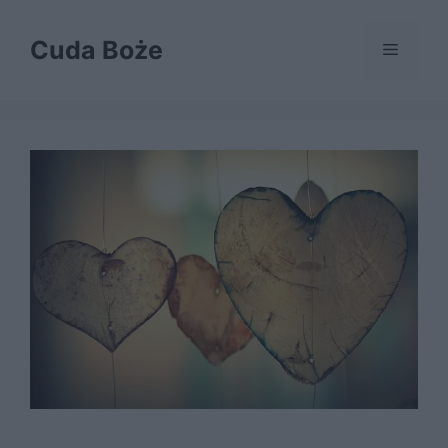
Przejdź
do
Cuda Boże
Menu
treści