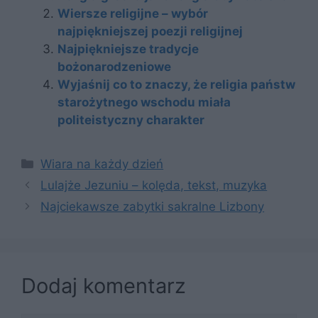
Wiersze religijne – wybór
najpiękniejszej poezji religijnej
Najpiękniejsze tradycje
bożonarodzeniowe
Wyjaśnij co to znaczy, że religia państw
starożytnego wschodu miała
politeistyczny charakter
Kategorie
Wiara na każdy dzień
Lulajże Jezuniu – kolęda, tekst, muzyka
Najciekawsze zabytki sakralne Lizbony
Dodaj komentarz