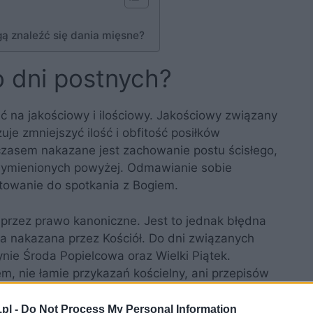
gą znaleźć się dania mięsne?
o dni postnych?
ić na jakościowy i ilościowy. Jakościowy związany
uje zmniejszyć ilość i obfitość posiłków
zasem nakazane jest zachowanie postu ścisłego,
wymienionych powyżej. Odmawianie sobie
owanie do spotkania z Bogiem.
 przez prawo kanoniczne. Jest to jednak błędna
yła nakazana przez Kościół. Do dni związanych
ynie Środa Popielcowa oraz Wielki Piątek.
em, nie łamie przykazań kościelny, ani przepisów
 pokarmów mięsnych jest jedynie zaleceniem
pów.
pl -
Do Not Process My Personal Information