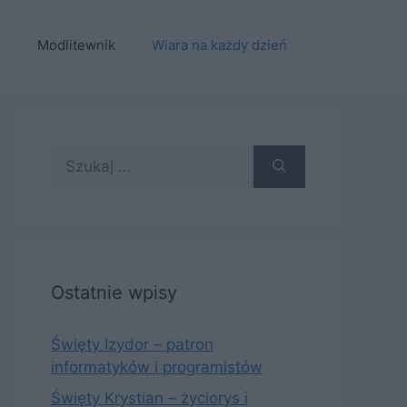
e
Modlitewnik
Wiara na każdy dzień
Szukaj:
Ostatnie wpisy
Święty Izydor – patron
informatyków i programistów
Święty Krystian – życiorys i