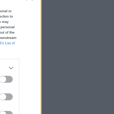
sonal or
ection to
ou may
 personal
out of the
 downstream
B’s List of