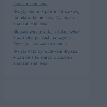
znaczenie imienia
Święty Florian – patron strażaków,
hutników, kominiarzy. Życiorys i
znaczenie imienia
Błogosławiona Natalia Tułasiewicz
– patronka polskich nauczycieli.
Życiorys i znaczenie imienia
Święta Katarzyna Aleksandryjska
– patronka kolejarzy. Życiorys i
znaczenie imienia