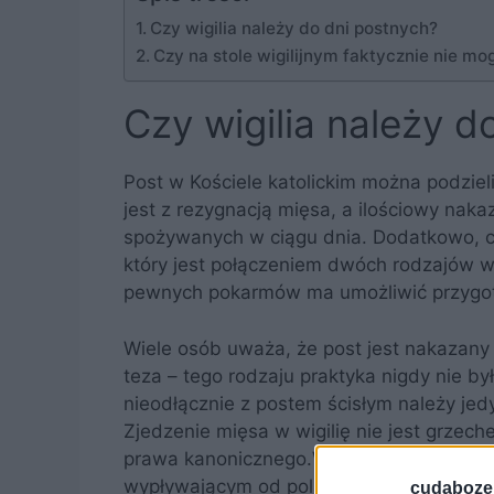
Czy wigilia należy do dni postnych?
Czy na stole wigilijnym faktycznie nie mo
Czy wigilia należy d
Post w Kościele katolickim można podziel
jest z rezygnacją mięsa, a ilościowy nakaz
spożywanych w ciągu dnia. Dodatkowo, c
który jest połączeniem dwóch rodzajów 
pewnych pokarmów ma umożliwić przygot
Wiele osób uważa, że post jest nakazany
teza – tego rodzaju praktyka nigdy nie b
nieodłącznie z postem ścisłym należy jed
Zjedzenie mięsa w wigilię nie jest grzech
prawa kanonicznego.Wstrzemięźliwość od
wypływającym od polskich księży i bisku
cudaboze.