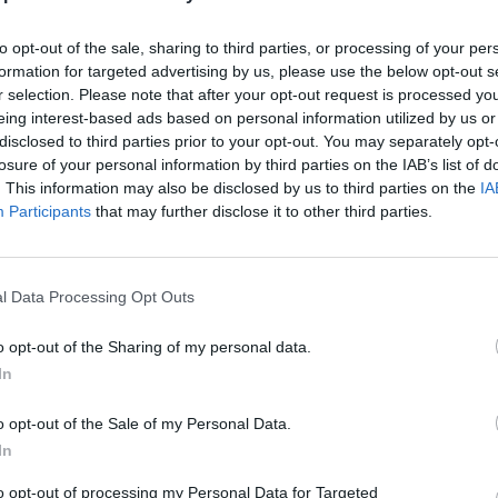
to opt-out of the sale, sharing to third parties, or processing of your per
formation for targeted advertising by us, please use the below opt-out s
r selection. Please note that after your opt-out request is processed y
eing interest-based ads based on personal information utilized by us or
disclosed to third parties prior to your opt-out. You may separately opt-
losure of your personal information by third parties on the IAB’s list of
. This information may also be disclosed by us to third parties on the
IA
Participants
that may further disclose it to other third parties.
l Data Processing Opt Outs
o opt-out of the Sharing of my personal data.
nym faktycznie nie mogą
In
ięsne?
o opt-out of the Sale of my Personal Data.
In
II Polskiego Synodu Plenarnego stanowiono, że
to opt-out of processing my Personal Data for Targeted