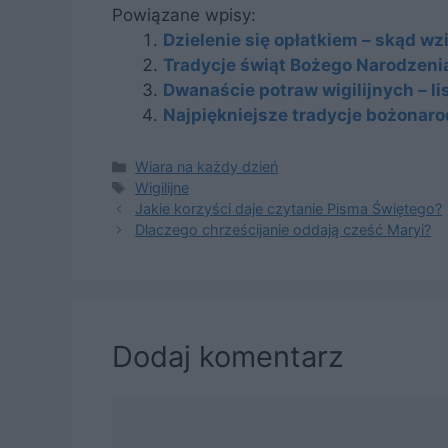
Powiązane wpisy:
Dzielenie się opłatkiem – skąd wzi
Tradycje świąt Bożego Narodzenia
Dwanaście potraw wigilijnych – li
Najpiękniejsze tradycje bożonar
Kategorie
Wiara na każdy dzień
Tagi
Wigilijne
Jakie korzyści daje czytanie Pisma Świętego?
Dlaczego chrześcijanie oddają cześć Maryi?
Dodaj komentarz
Komentarz