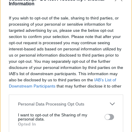
takie zagadnienia. W niektórych kościołach
Information
kładzie się większy nacisk na zasady czystości i
unikanie wszelkich form fizycznego kontaktu,
If you wish to opt-out of the sale, sharing to third parties, or
które prowadzą do pokus. Inne wspólnoty
processing of your personal or sensitive information for
targeted advertising by us, please use the below opt-out
podchodzą do tej kwestii z większym
section to confirm your selection. Please note that after your
zrozumieniem, akcentując rolę miłości i
opt-out request is processed you may continue seeing
wzajemnego szacunku w związku małżeńskim.
interest-based ads based on personal information utilized by
us or personal information disclosed to third parties prior to
Edukacja i rola
your opt-out. You may separately opt-out of the further
disclosure of your personal information by third parties on the
rodziców
IAB’s list of downstream participants. This information may
also be disclosed by us to third parties on the
IAB’s List of
Downstream Participants
that may further disclose it to other
W kontekście wychowania dzieci, ważne jest,
third parties.
aby rodzice rozmawiali z nimi o szacunku do
Personal Data Processing Opt Outs
własnego ciała i innych. Uświadamianie ich, co
jest odpowiednie, a co nie, pomoże im w
I want to opt-out of the Sharing of my
personal data.
przyszłości podejmować moralne decyzje.
Opted In
Rodzice powinni podkreślać wartość czystości i