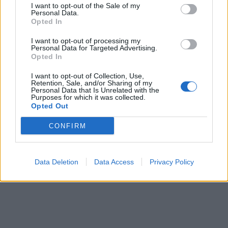
I want to opt-out of the Sale of my
szacunku, jednocześnie dostarczając informacji
Personal Data.
w sposób dostosowany do wieku dziecka.
Opted In
I want to opt-out of processing my
Podsumowując, dotykanie biustu w kontekście
Personal Data for Targeted Advertising.
Opted In
chrześcijańskim może być postrzegane różnie.
Istotne jest zrozumienie, że w chrześcijaństwie
I want to opt-out of Collection, Use,
Retention, Sale, and/or Sharing of my
nacisk kładzie się na czystość myśli i serca.
Personal Data that Is Unrelated with the
Interpretacje mogą się różnić w zależności od
Purposes for which it was collected.
Opted Out
wyznania, jednak zawsze warto kierować się
zasadami miłości, szacunku i czystości.
CONFIRM
Data Deletion
Data Access
Privacy Policy