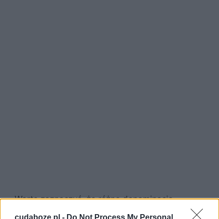
Warto zaznaczyć, że różne denominacje
chrześcijańskie mogą inaczej interpretować
cudaboze.pl -
Do Not Process My Personal