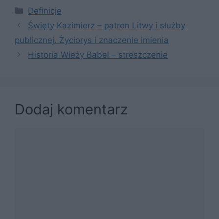
Kategorie
Definicje
Święty Kazimierz – patron Litwy i służby
publicznej. Życiorys i znaczenie imienia
Historia Wieży Babel – streszczenie
Dodaj komentarz
Komentarz