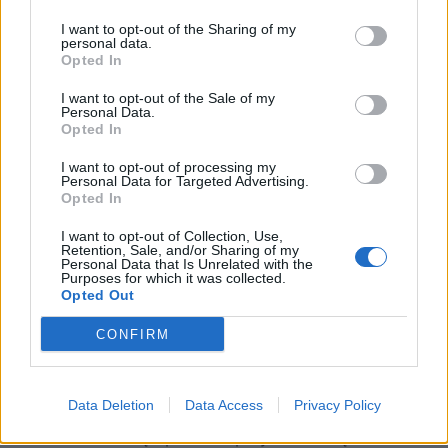
Postanowienie poprawy wynika z żalu za
I want to opt-out of the Sharing of my
grzechy. Aby miało sens, powinno być
personal data.
określone w konkretny sposób i wyszczególniać
Opted In
dane zachowania. Postanowienie poprawy jest
I want to opt-out of the Sale of my
wyborem – konkretnie, wyborem dobrej drogi.
Personal Data.
Opted In
Powinno być ono szczere i uczciwe. Dzięki
stosowaniu się do tego punktu, można uniknąć
I want to opt-out of processing my
przywiązania do jednego grzechu, które może
Personal Data for Targeted Advertising.
Opted In
być trudne do zwalczenia.
I want to opt-out of Collection, Use,
Retention, Sale, and/or Sharing of my
Szczera spowiedź
Personal Data that Is Unrelated with the
Purposes for which it was collected.
Opted Out
Podczas spowiedzi należy wyznać kapłanowi
CONFIRM
wszystkie przewinienia. Powinna przeważyć
skrucha i chęć naprawienia relacji z Bogiem, a
nie wstyd i lęk. Wyznanie grzechów zawsze
Data Deletion
Data Access
Privacy Policy
będzie niekomfortowe. Niezbędna jest więc
modlitwa o siłę i pokorne przyznanie się do