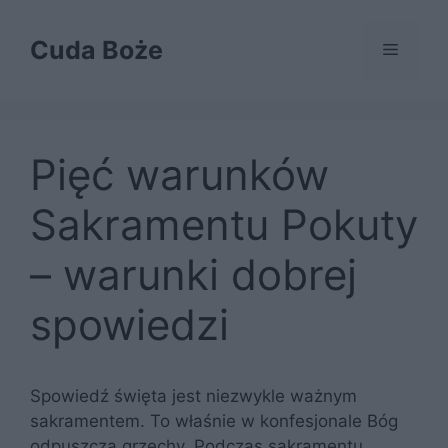
Przejdź
do
Cuda Boże
Menu
treści
Pięć warunków
Sakramentu Pokuty
– warunki dobrej
spowiedzi
Spowiedź święta jest niezwykle ważnym
sakramentem. To właśnie w konfesjonale Bóg
odpuszcza grzechy. Podczas sakramentu