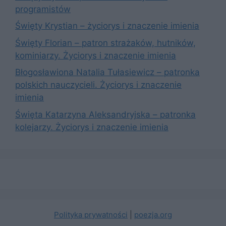
programistów
Święty Krystian – życiorys i znaczenie imienia
Święty Florian – patron strażaków, hutników,
kominiarzy. Życiorys i znaczenie imienia
Błogosławiona Natalia Tułasiewicz – patronka
polskich nauczycieli. Życiorys i znaczenie
imienia
Święta Katarzyna Aleksandryjska – patronka
kolejarzy. Życiorys i znaczenie imienia
Polityka prywatności
|
poezja.org