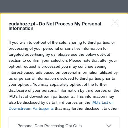
cudaboze.pl -
Żal za grzechy
Do Not Process My Personal
Information
Aby rozgrzeszenie było wartościowe,
If you wish to opt-out of the sale, sharing to third parties, or
niezbędny jest żal za grzechy. Tylko czyn, który
processing of your personal or sensitive information for
targeted advertising by us, please use the below opt-out
został uznany za zły może zostać odpuszczony
section to confirm your selection. Please note that after your
w konfesjonale. Za każde przewinienie należy
opt-out request is processed you may continue seeing
żałować, aby zbliżyć się do Boga. Nawet jeśli
interest-based ads based on personal information utilized by
żal jest związany z lękiem przed oceną czy
us or personal information disclosed to third parties prior to
przed karą, sakrament może być ważny i
your opt-out. You may separately opt-out of the further
przeżyty w miłości do Stwórcy.
disclosure of your personal information by third parties on the
IAB’s list of downstream participants. This information may
also be disclosed by us to third parties on the
IAB’s List of
Mocne postanowienie
Downstream Participants
that may further disclose it to other
poprawy
third parties.
Personal Data Processing Opt Outs