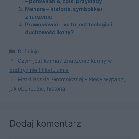
– porównanie, opis, przykłady
Menora – historia, symbolika i
znaczenie
Prawosławie – co to jest teologia i
duchowość ikony?
Kategorie
Definicje
Czym jest karma? Znaczenie karmy w
buddyzmie i hinduizmie
Matki Boskiej Gromnicznej – kiedy wypada,
jak obchodzić, historia
Dodaj komentarz