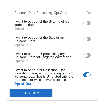
third parties.
Personal Data Processing Opt Outs
I want to opt-out of the Sharing of my
personal data.
Opted In
I want to opt-out of the Sale of my
Personal Data.
Opted In
I want to opt-out of processing my
Personal Data for Targeted Advertising.
Opted In
I want to opt-out of Collection, Use,
Retention, Sale, and/or Sharing of my
Personal Data that Is Unrelated with the
Purposes for which it was collected.
Opted Out
CONFIRM
Narodziny Izaaka były spełnieniem obietnicy
Boga i radosną chwilą w życiu Abrahama i Sary.