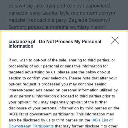
objawił się jako trzej podróżnicy i zapowiedź
narodzin syna Izaaka, była momentem pełnym
nadziei i radości dla pary. Zagłada Sodomy i
Gomory pokazuje moralne wymiary historii
Abrahama, gdzie przewija się temat
sprawiedliwości i miłosierdzia. Próbując
cudaboze.pl -
Do Not Process My Personal
Information
negocjować z Bogiem o los miast, ujawnia
swoją troskę o sprawiedliwość i ludzkie życie.
If you wish to opt-out of the sale, sharing to third parties, or
Scena, w której żona Lota zmienia się w słup
processing of your personal or sensitive information for
soli, podkreśla konsekwencje nieposłuszeństwa
targeted advertising by us, please use the below opt-out
i braku wiary. Pobyt Abrahama w Gerarze
section to confirm your selection. Please note that after your
ujawnia jego ludzkie obawy i słabości, a
opt-out request is processed you may continue seeing
interest-based ads based on personal information utilized by
interwencja Boga w obronie Sary pokazuje stałą
us or personal information disclosed to third parties prior to
troskę o swojego wybranego.
your opt-out. You may separately opt-out of the further
disclosure of your personal information by third parties on the
IAB’s list of downstream participants. This information may
also be disclosed by us to third parties on the
IAB’s List of
Downstream Participants
that may further disclose it to other