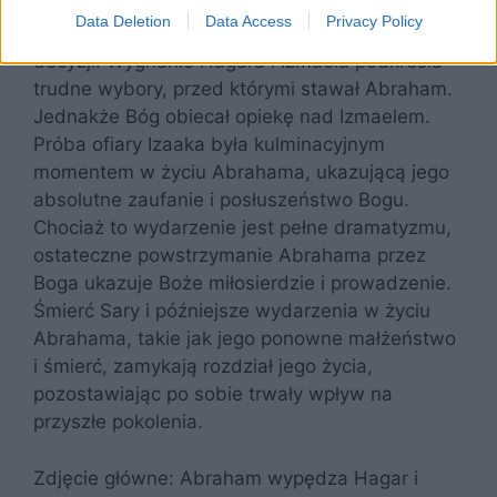
Jednakże sytuacja Izmaela, syna Abrahama z
Data Deletion
Data Access
Privacy Policy
Hagar, pokazuje złożoność rodzinnych relacji i
decyzji. Wygnanie Hagara i Izmaela podkreśla
trudne wybory, przed którymi stawał Abraham.
Jednakże Bóg obiecał opiekę nad Izmaelem.
Próba ofiary Izaaka była kulminacyjnym
momentem w życiu Abrahama, ukazującą jego
absolutne zaufanie i posłuszeństwo Bogu.
Chociaż to wydarzenie jest pełne dramatyzmu,
ostateczne powstrzymanie Abrahama przez
Boga ukazuje Boże miłosierdzie i prowadzenie.
Śmierć Sary i późniejsze wydarzenia w życiu
Abrahama, takie jak jego ponowne małżeństwo
i śmierć, zamykają rozdział jego życia,
pozostawiając po sobie trwały wpływ na
przyszłe pokolenia.
Zdjęcie główne: Abraham wypędza Hagar i