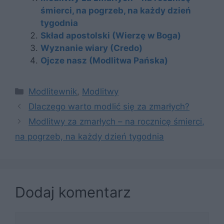
śmierci, na pogrzeb, na każdy dzień
tygodnia
Skład apostolski (Wierzę w Boga)
Wyznanie wiary (Credo)
Ojcze nasz (Modlitwa Pańska)
Kategorie
Modlitewnik
,
Modlitwy
Dlaczego warto modlić się za zmarłych?
Modlitwy za zmarłych – na rocznicę śmierci,
na pogrzeb, na każdy dzień tygodnia
Dodaj komentarz
Komentarz