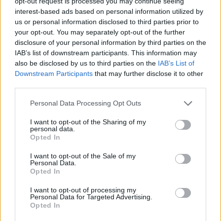
opt-out request is processed you may continue seeing
interest-based ads based on personal information utilized by
us or personal information disclosed to third parties prior to
P. Chwała Ojcu i Synowi i Duchowi Świętemu.
your opt-out. You may separately opt-out of the further
disclosure of your personal information by third parties on the
W. Jak była na początku, teraz i zawsze i na
IAB’s list of downstream participants. This information may
wieki wieków.
also be disclosed by us to third parties on the
IAB’s List of
P. Amen.
Downstream Participants
that may further disclose it to other
third parties.
P. Wieczny odpoczynek racz im dać Panie
Personal Data Processing Opt Outs
W. A światłość wiekuista niechaj im świeci
P. Niech odpoczywają w pokoju wiecznym
I want to opt-out of the Sharing of my
personal data.
W. Amen.
Opted In
W okresie wielkanocnym zamiast Anioł Pański
I want to opt-out of the Sale of my
Personal Data.
odmawiamy Regina Caeli
Opted In
I want to opt-out of processing my
Personal Data for Targeted Advertising.
Opted In