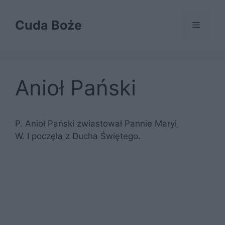
Przejdź
do
Cuda Boże
Menu
treści
Anioł Pański
P. Anioł Pański zwiastował Pannie Maryi,
W. I poczęła z Ducha Świętego.