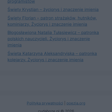
programistów
Święty Krystian – życiorys i znaczenie imienia
Święty Florian – patron strażaków, hutników,
kominiarzy. Życiorys i znaczenie imienia
Błogosławiona Natalia Tułasiewicz – patronka
polskich nauczycieli. Życiorys i znaczenie
imienia
Święta Katarzyna Aleksandryjska – patronka
kolejarzy. Życiorys i znaczenie imienia
Polityka prywatności
|
poezja.org
cudaboze.pl © 2026