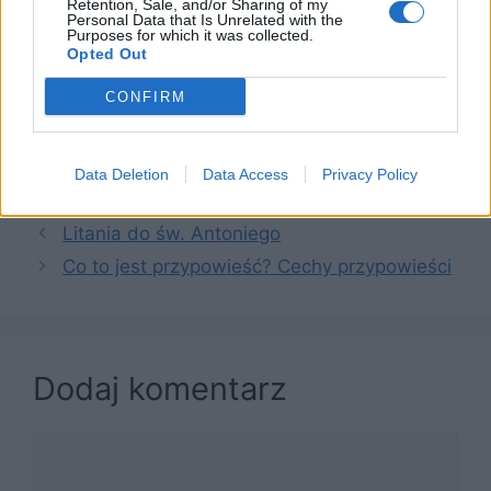
Retention, Sale, and/or Sharing of my
Personal Data that Is Unrelated with the
Litania do św. Antoniego
Purposes for which it was collected.
Anioł Pański
Opted Out
Modlitwy za zmarłych – na rocznicę
CONFIRM
śmierci, na pogrzeb, na każdy dzień
tygodnia
Data Deletion
Data Access
Privacy Policy
Kategorie
Modlitwy
,
Modlitewnik
Litania do św. Antoniego
Co to jest przypowieść? Cechy przypowieści
Dodaj komentarz
Komentarz