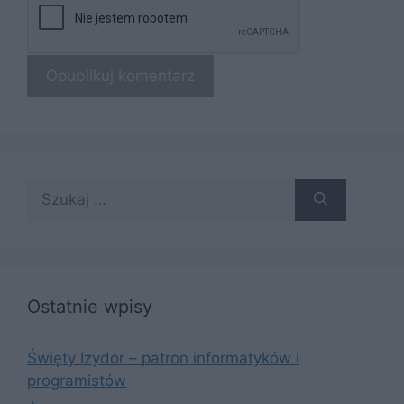
Szukaj:
Ostatnie wpisy
Święty Izydor – patron informatyków i
programistów