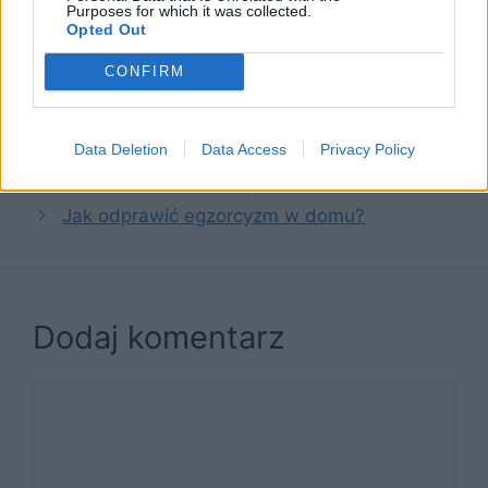
Purposes for which it was collected.
Anioł Pański
Opted Out
Wyznanie wiary (Credo)
CONFIRM
Kategorie
Modlitwy
,
Modlitewnik
Modlitwa o miłość konkretnej osoby. Czy
Data Deletion
Data Access
Privacy Policy
można modlić się o czyjąś miłość?
Jak odprawić egzorcyzm w domu?
Dodaj komentarz
Komentarz