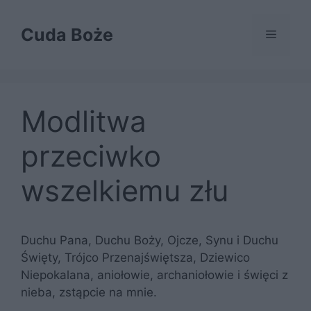
Przejdź
do
Cuda Boże
Menu
treści
Modlitwa
przeciwko
wszelkiemu złu
Duchu Pana, Duchu Boży, Ojcze, Synu i Duchu
Święty, Trójco Przenajświętsza, Dziewico
Niepokalana, aniołowie, archaniołowie i święci z
nieba, zstąpcie na mnie.