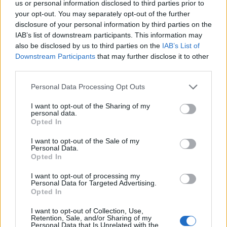
us or personal information disclosed to third parties prior to
your opt-out. You may separately opt-out of the further
disclosure of your personal information by third parties on the
Rozkazuję i polecam mocą Boga
IAB’s list of downstream participants. This information may
also be disclosed by us to third parties on the
IAB’s List of
wszechmogącego, w imię Jezusa Chrystusa
Downstream Participants
that may further disclose it to other
Zbawiciela, przez wstawiennictwo Niepokalanej
third parties.
Dziewicy, wszystkim duchom
nieczystym, wszystkim ich objawom, które mnie
Personal Data Processing Opt Outs
niepokoją, aby mnie opuściły natychmiast, aby
I want to opt-out of the Sharing of my
mnie opuściły raz na zawsze i by poszły do
personal data.
Opted In
piekła wieczystego, związane przez św. Michała
Archanioła, św. Gabriela, św. Rafała, przez
I want to opt-out of the Sale of my
naszych Aniołów Stróżów, zmiażdżone piętą
Personal Data.
Opted In
Najświętszej Dziewicy Niepokalanej.
I want to opt-out of processing my
Personal Data for Targeted Advertising.
Powiązane wpisy:
Opted In
Ojcze nasz (Modlitwa Pańska)
I want to opt-out of Collection, Use,
Modlitwa o odzyskanie zgubionych lub
Retention, Sale, and/or Sharing of my
skradzionych rzeczy do św. Antoniego
Personal Data that Is Unrelated with the