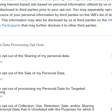
eing interest-based ads based on personal information utilized by us or
disclosed to third parties prior to your opt-out. You may separately opt-
losure of your personal information by third parties on the IAB’s list of
. This information may also be disclosed by us to third parties on the
IA
Participants
that may further disclose it to other third parties.
l Data Processing Opt Outs
o opt-out of the Sharing of my personal data.
In
o opt-out of the Sale of my Personal Data.
hy seksualne?
In
w nieczystych
to opt-out of processing my Personal Data for Targeted
ing.
In
 sen z powiek niejednemu wiernemu, który
o opt-out of Collection, Use, Retention, Sale, and/or Sharing
w księdzu. Opowiadanie o tak intymnych sprawach
ersonal Data that Is Unrelated with the Purposes for which it