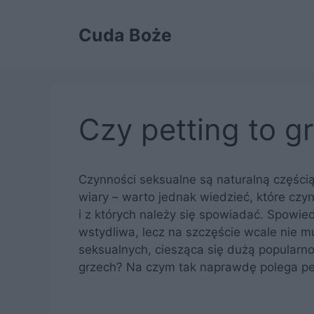
Przejdź
do
Cuda Boże
treści
Czy petting to g
Czynności seksualne są naturalną części
wiary – warto jednak wiedzieć, które czyn
i z których należy się spowiadać. Spowie
wstydliwa, lecz na szczęście wcale nie mu
seksualnych, ciesząca się dużą popularnoś
grzech? Na czym tak naprawdę polega pe