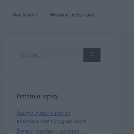
e
Modlitewnik
Wiara na każdy dzień
Szukaj:
Ostatnie wpisy
Święty Izydor – patron
informatyków i programistów
Święty Krystian – życiorys i