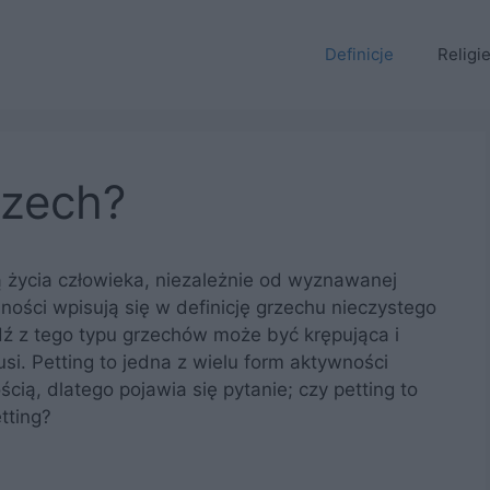
Definicje
Religi
rzech?
ą życia człowieka, niezależnie od wyznawanej
ności wpisują się w definicję grzechu nieczystego
dź z tego typu grzechów może być krępująca i
si. Petting to jedna z wielu form aktywności
cią, dlatego pojawia się pytanie; czy petting to
tting?