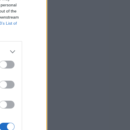
 personal
out of the
 downstream
B’s List of