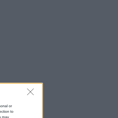
sonal or
ection to
ou may