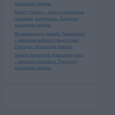
znaczenie imienia
Święty Florian – patron strażaków,
hutników, kominiarzy. Życiorys i
znaczenie imienia
Błogosławiona Natalia Tułasiewicz
– patronka polskich nauczycieli.
Życiorys i znaczenie imienia
Święta Katarzyna Aleksandryjska
– patronka kolejarzy. Życiorys i
znaczenie imienia