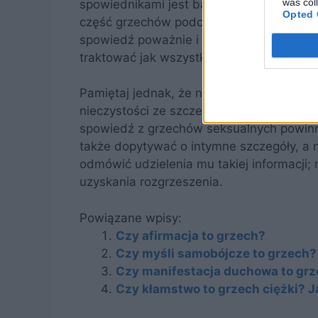
was col
spowiednikami jest bardzo krępujące i c
Opted 
część grzechów podczas spowiedzi. Jest t
spowiedź poważnie i chcemy otrzymać peł
traktować jak wszystkie inne, które popeł
Pamiętaj jednak, że nie musisz opowiada
nieczystości ze szczegółami. Szczegóły i 
spowiedź z grzechów seksualnych powinna
także dopytywać o intymne szczegóły, a n
odmówić udzielenia mu takiej informacji;
uzyskania rozgrzeszenia.
Powiązane wpisy:
Czy afirmacja to grzech?
Czy myśli samobójcze to grzech?
Czy manifestacja duchowa to gr
Czy kłamstwo to grzech ciężki? 