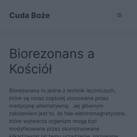
Przejdź
do
Cuda Boże
Menu
treści
Biorezonans a
Kościół
Biorezonans to jedna z technik leczniczych,
które są coraz częściej stosowane przez
medycynę alternatywną. Jej głównym
założeniem jest to, że fale elektromagnetyczne,
które wytwarza organizm mogą być
modyfikowane przez skonstruowane
kilkadziesiąt lat temu urządzenie, nazywane