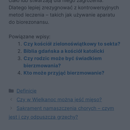
ciało lub stwarzają dla niego zagrożenia.
Dlatego lepiej zrezygnować z kontrowersyjnych
metod leczenia – takich jak używanie aparatu
do biorezonansu.
Powiązane wpisy:
Czy kościół zielonoświątkowy to sekta?
Biblia gdańska a kościół katolicki
Czy rodzic może być świadkiem
bierzmowania?
Kto może przyjąć bierzmowanie?
Kategorie
Definicje
Czy w Wielkanoc można jeść mięso?
Sakrament namaszczenia chorych – czym
jest i czy odpuszcza grzechy?